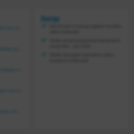
Overige
Met 30 jaar ervaring regelen wij alles,
Vouwkrat 400x300x180 mm, kleur groen
zelfs maatwerk
Gratis verzending binnen Nederland
vanaf
300,- excl. BTW
Tretal kunststof stapelbak open 600 x 400 x 220 mm
FRAMI: het eigen topmerk in intern
transport materieel!
Bakkenwagen voor 8 bakken, KM 164
FRAMI gasflessenwagen voor 30/40/50 liter fles op PU wielen (anti lek wielen), 210.008-AL
FRAMI Platenwagen 1060×710 mm op massief rubber wielen, 206.007