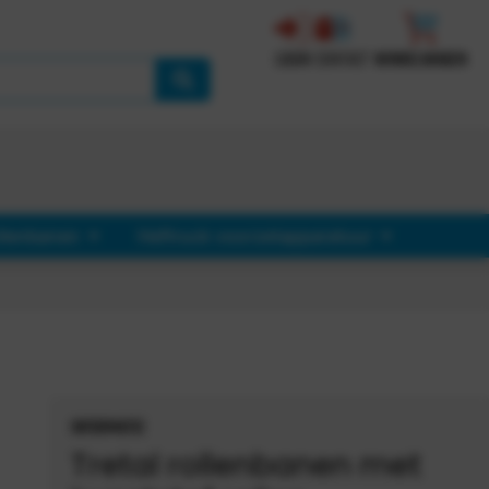
LOGIN
CONTACT
WINKELWAGEN
llenbanen
Heftruck voorzetapparatuur
INFORMATIE
Tretal rollenbanen met