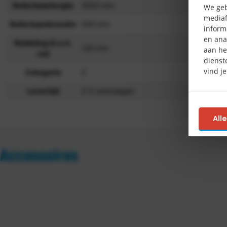
Rollerbaanlengte
3000 mm
We geb
mediaf
Rollerbaanbreedte
500 mm
inform
en ana
Roldeling (h.o.h.
130 mm
aan he
rol)
dienst
vind j
Categorie
C
Levertijd
3-5 werkdagen
All
Accessoires