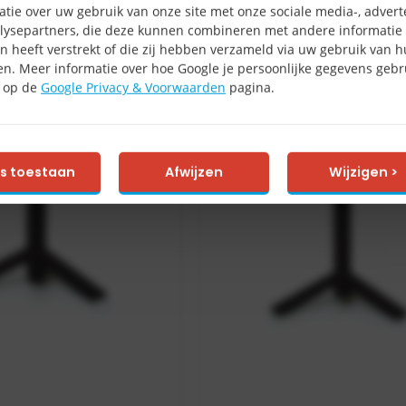
e
atie over uw gebruik van onze site met onze sociale media-, advert
n
lysepartners, die deze kunnen combineren met andere informatie 
n heeft verstrekt of die zij hebben verzameld via uw gebruik van 
en. Meer informatie over hoe Google je persoonlijke gegevens gebru
e op de
Google Privacy & Voorwaarden
pagina.
es toestaan
Afwijzen
Wijzigen >