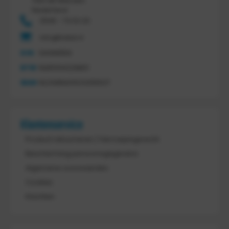
7641 AB Wierden
Nederland
0546 - 74 53 20
info@tretal.nl
KVK
54068959
BTW
NL851144226B01
IBAN
NL21ABNA0523255527
Klantenservice
Product retourneren / Herroepingsrecht
Bescherming persoonsgegevens
Algemene voorwaarden
Cookies
Klachten