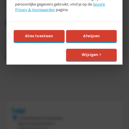
Levertijd
persoonlijke gegevens gebruikt, vind je op de
Google
werkdagen
Privacy & Voorwaarden
pagina.
Productomschrijving
Alles toestaan
Afwijzen
Accessoires
Wijzigen >
Tretal
Tretal Material Handling
Nijverheidsstraat 8 c