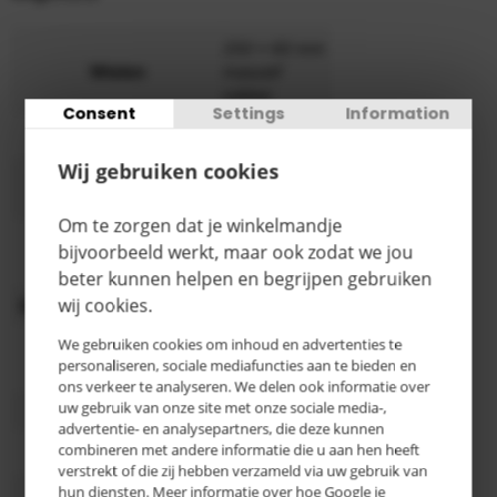
250 x 60 mm
Wielen
massief
rubber
Consent
Settings
Information
Draagvermogen
350 kg
Wij gebruiken cookies
1060 x 710
Afmeting
mm (LxB)
Om te zorgen dat je winkelmandje
RAL 5001
bijvoorbeeld werkt, maar ook zodat we jou
Kleur
groenblauw
beter kunnen helpen en begrijpen gebruiken
wij cookies.
Oppervlaktebehandeling
Poedercoating
We gebruiken cookies om inhoud en advertenties te
530 x 300
Platform maat
personaliseren, sociale mediafuncties aan te bieden en
mm (LxB)
ons verkeer te analyseren. We delen ook informatie over
uw gebruik van onze site met onze sociale media-,
Totale hoogte
1370 mm
advertentie- en analysepartners, die deze kunnen
combineren met andere informatie die u aan hen heeft
Categorie
B
verstrekt of die zij hebben verzameld via uw gebruik van
hun diensten. Meer informatie over hoe Google je
3-5