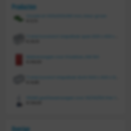
Producten
Vouwkrat 400x300x180 mm, kleur groen
€
11,70
Tretal kunststof stapelbak open 600 x 400 x 220 mm
€
20,10
Bakkenwagen voor 8 bakken, KM 164
€
414,00
Tretal kunstof stapelbak dicht 600 x 400 x 120 mm
€
14,85
FRAMI gasflessenwagen voor 30/40/50 liter fles op PU wielen (anti lek wielen), 210.008-AL
€
134,00
Overige