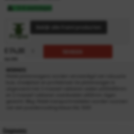
3-5 werkdagen
Bekijk alle Frami producten
€
174,00
TOEVOEGEN
INFORMATIE
FRAMI platenwagens worden vervaardigd van robuuste
buis, staalplaat en profielstaal. De platenwagen is
uitgevoerd met 2 massief rubberen wielen ø250x60mm
en 2 massief rubberen zwenkwielen ø100mm. Eigen
gewicht: 18kg. FRAMI transportmiddelen worden voorzien
van een poedercoating blauw RAL 5001
Gegevens