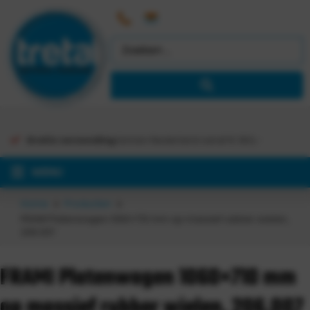
Gratis verzending
binnen Nederland vanaf €
363,-
MENU
Home
Producten
FRAMI Platenwagen 1060×710 mm op massief rubber wielen,
206.007
FRAMI Platenwagen 1060×710 mm
op massief rubber wielen, 206.007