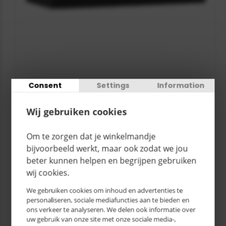
Consent
Settings
Information
Wij gebruiken cookies
Tretal roldeurkast 73x80x45 cm (HxBxD), 70136-CHS73809005
7
0
Om te zorgen dat je winkelmandje
1
bijvoorbeeld werkt, maar ook zodat we jou
3
beter kunnen helpen en begrijpen gebruiken
6
wij cookies.
-
We gebruiken cookies om inhoud en advertenties te
C
personaliseren, sociale mediafuncties aan te bieden en
H
ons verkeer te analyseren. We delen ook informatie over
uw gebruik van onze site met onze sociale media-,
S