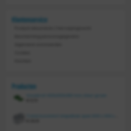
Klantenservice
Product retourneren / Herroepingsrecht
Bescherming persoonsgegevens
Algemene voorwaarden
Cookies
Klachten
Producten
Vouwkrat 400x300x180 mm, kleur groen
€
11,70
Tretal kunststof stapelbak open 600 x 400 x 220 mm
€
20,10