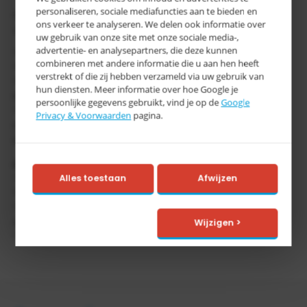
personaliseren, sociale mediafuncties aan te bieden en
Opslag van maximaal 4 vaten à 200 liter, ook met 60 liter
ons verkeer te analyseren. We delen ook informatie over
vaten en kleine blikken combineerbaar
uw gebruik van onze site met onze sociale media-,
advertentie- en analysepartners, die deze kunnen
* Constructie van 3 mm plaatstaal
combineren met andere informatie die u aan hen heeft
* Onderrijdhoogte 100 mm
verstrekt of die zij hebben verzameld via uw gebruik van
* Naar keuze met of zonder verzinkt rooster.
hun diensten. Meer informatie over hoe Google je
Draagvermogen 1000 kg/m²
persoonlijke gegevens gebruikt, vind je op de
Google
* Stationaire of verrijdbare uitvoering. Verrijdbare uitvoering
Privacy & Voorwaarden
pagina.
met 2 zwenkwielen, waarvan 1 geremd en 2 bokwielen en
duwstang
Opties
* Houder met spangordel voor 1 of 2 vaten à 200 liter
Alles toestaan
Afwijzen
* Vatenrekken, verzinkt
* Draaisteunen voor het positioneren van de vaten,
opsteekbaar en verzinkt
Wijzigen >
* Blikkenrekken