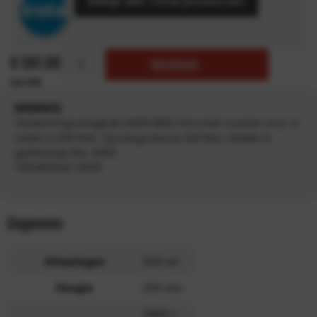
Bekijk alle Tretal producten
€
597,00
TOEVOEGEN
INFORMATIE
Vloeistofopvangbak 2400×800 mm met rooster voor 4
vaten a 200 liter. Opvangvolume 222 liter. Gelakt in
geeloranje RAL 2000
700492042-2000
Gegevens
Afmetingen
250 cm
Hoogte
250 mm
2400 x