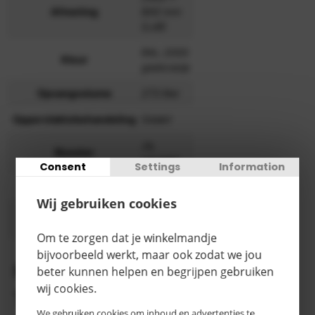
Afmeting
800 mm
(LxB)
RAL 2000
Kleur
geeloranje
Opvangvolume
273 liter
Oppervlaktebehandeling
Gelakt
Ja,
Rooster
verzinkt
Consent
Settings
Information
Categorie
E
Wij gebruiken cookies
> 15
Levertijd
werkdagen
Om te zorgen dat je winkelmandje
bijvoorbeeld werkt, maar ook zodat we jou
Productomschrijving
beter kunnen helpen en begrijpen gebruiken
wij cookies.
Tretal opvangbakken
We gebruiken cookies om inhoud en advertenties te