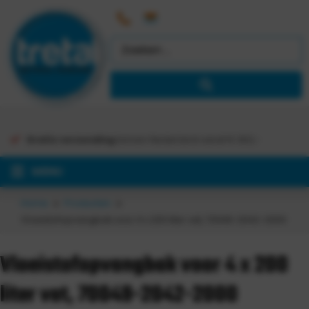
Gratis verzending
binnen Nederland vanaf €
363,-
MENU
Home
Producten
Vloeistofopvangbak voor 4 x 200 liter vat, 70049-2042-2000
Vloeistofopvangbak voor 4 x 200
liter vat, 70049-2042-2000