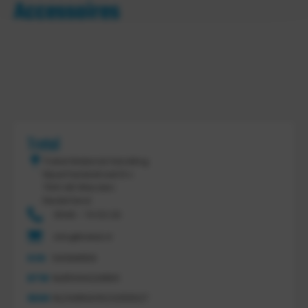
Accessoires
Tretal
Tretal Material Handling
Nijverheidsstraat 8 c
7641 AB Wierden
Nederland
0546 - 74 53 20
info@tretal.nl
KVK
54068959
BTW
NL851144226B01
IBAN
NL21ABNA0523255527