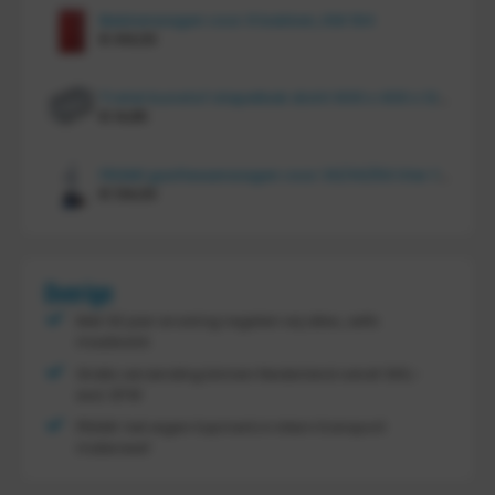
Bakkenwagen voor 8 bakken, KM 164
€
414,00
Tretal kunstof stapelbak dicht 600 x 400 x 120 mm
€
14,85
FRAMI gasflessenwagen voor 30/40/50 liter fles op PU wielen (anti lek wielen), 210.008-AL
€
134,00
Overige
Met 30 jaar ervaring regelen wij alles, zelfs
maatwerk
Gratis verzending binnen Nederland vanaf
300,-
excl. BTW
FRAMI: het eigen topmerk in intern transport
materieel!