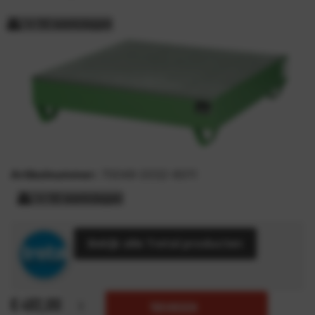
> 15 werkdagen
Artikelnummer:
70049-2032-6011
> 15 werkdagen
Bekijk alle Tretal producten
€
492,00
TOEVOEGEN