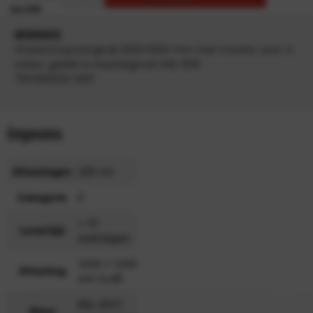
INFORMATIE
Vloeistofopvangbak 1200×1200 mm met rooster voor 4
vaten, gelakt in resedagroen RAL 6011
700492032-6011
Gegevens
Afmetingen
285 cm
Categorie
E
> 15
Levertijd
werkdagen
1200 x 1200
Afmeting
mm (LxB)
RAL 6011
Kleur