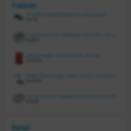
Producten
Vouwkrat 400x300x180 mm, kleur groen
€
11,70
Tretal kunststof stapelbak open 600 x 400 x 220 mm
€
20,10
Bakkenwagen voor 8 bakken, KM 164
€
414,00
FRAMI Platenwagen 1060×710 mm op massief rubber wielen, 206.007
€
174,00
Tretal kunstof stapelbak dicht 600 x 400 x 120 mm
€
14,85
Overige