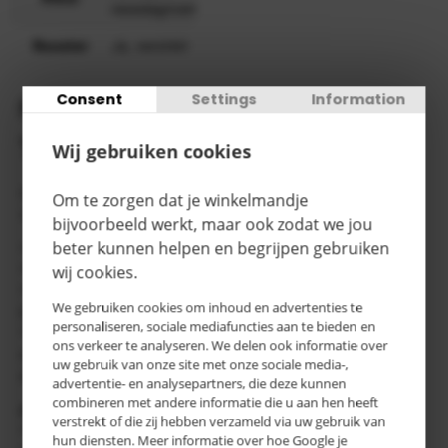
resedagroen
Rooster
Ja, verzinkt
Consent
Settings
Information
Productomschrijving
Tretal opvangbakken
Wij gebruiken cookies
Opslag van maximaal 4 vaten à 200 liter, ook met 60 liter
Om te zorgen dat je winkelmandje
vaten en kleine blikken combineerbaar
bijvoorbeeld werkt, maar ook zodat we jou
beter kunnen helpen en begrijpen gebruiken
* Constructie van 3 mm plaatstaal
wij cookies.
* Onderrijdhoogte 100 mm
* Naar keuze met of zonder verzinkt rooster.
We gebruiken cookies om inhoud en advertenties te
Draagvermogen 1000 kg/m²
personaliseren, sociale mediafuncties aan te bieden en
* Stationaire of verrijdbare uitvoering. Verrijdbare uitvoering
ons verkeer te analyseren. We delen ook informatie over
met 2 zwenkwielen, waarvan 1 geremd en 2 bokwielen en
uw gebruik van onze site met onze sociale media-,
duwstang
advertentie- en analysepartners, die deze kunnen
combineren met andere informatie die u aan hen heeft
Opties
verstrekt of die zij hebben verzameld via uw gebruik van
* Houder met spangordel voor 1 of 2 vaten à 200 liter
hun diensten. Meer informatie over hoe Google je