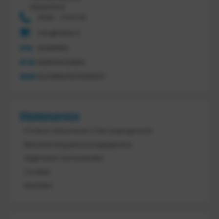
Nederland
0546 - 74 53 20
info@tretal.nl
KVK
54068959
BTW
NL851144226B01
IBAN
NL21ABNA0523255527
Klantenservice
Product retourneren / Herroepingsrecht
Bescherming persoonsgegevens
Algemene voorwaarden
Cookies
Klachten