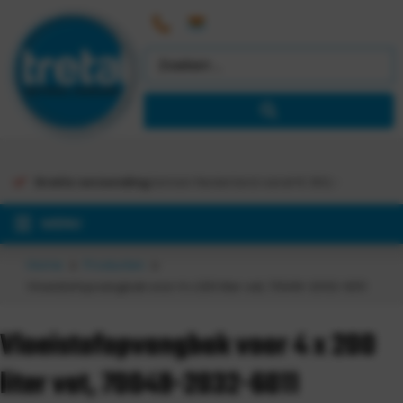
Gratis verzending
binnen Nederland vanaf €
363,-
MENU
Home
Producten
Vloeistofopvangbak voor 4 x 200 liter vat, 70049-2032-6011
Vloeistofopvangbak voor 4 x 200
liter vat, 70049-2032-6011