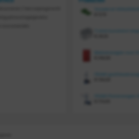
ervice
Producten
etourneren / Herroepingsrecht
€
11,70
ing persoonsgegevens
 voorwaarden
€
20,10
€
414,00
€
134,00
€
174,00
gegeven