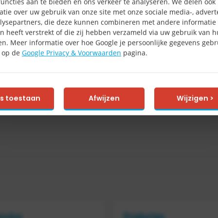
uncties aan te bieden en ons verkeer te analyseren. We delen ook
r met spangordel voor 1 of 2 vaten à 200 liter
atie over uw gebruik van onze site met onze sociale media-, advert
rekken, verzinkt
lysepartners, die deze kunnen combineren met andere informatie 
steunen voor het positioneren van de vaten, opsteekbaar en verzink
n heeft verstrekt of die zij hebben verzameld via uw gebruik van 
enrekken
en. Meer informatie over hoe Google je persoonlijke gegevens gebru
e op de
Google Privacy & Voorwaarden
pagina.
es toestaan
Afwijzen
Wijzigen >