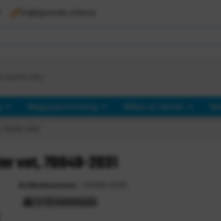
l
Vrijblijvende offerte
d vanaf €
363,-
g
Magazijninrichting
Milieu en terrein
Ro
t, 70049-2031
ter vat, 70049-2031
Artikelnummer:
70049-2031
> 15 werkdagen