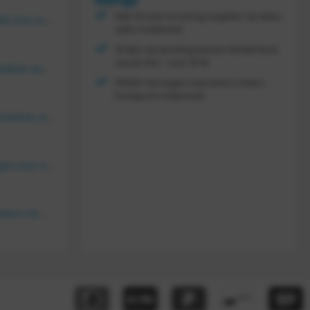
Overige
Met 30 jaar ervaring regelen wij alles,
Vouwkrat 400x300x180 mm, kleur groen
zelfs maatwerk
Gratis verzending binnen Nederland
vanaf
300,- excl. BTW
Tretal kunststof stapelbak open 600 x 400 x 220 mm
FRAMI: het eigen topmerk in intern
transport materieel!
Bakkenwagen voor 8 bakken, KM 164
FRAMI gasflessenwagen voor 30/40/50 liter fles op PU wielen (anti lek wielen), 210.008-AL
FRAMI Platenwagen 1060×710 mm op massief rubber wielen, 206.007