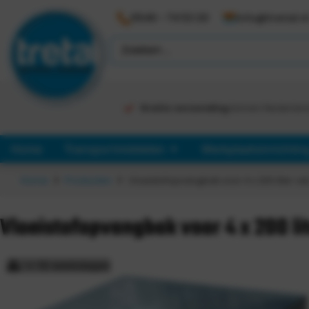
0546 - 74 53 20
info@tretal.n
Gratis verzending
binnen Nederlan
Home
Transportmiddelen
Werkplaatsinrichtin
Home
Producten
Vloeistofopvangbak voor 4 x 200 liter va
Vloeistofopvangbak voor 4 x 200 li
> 15 werkdagen