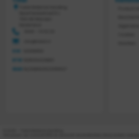
Tretal
Klantens
Tretal Material Handling
Product r
Nijverheidsstraat 8 c
Bescherm
7641 AB Wierden
Nederland
Algemene
0546 - 74 53 20
Cookies
info@tretal.nl
Klachten
KVK
54068959
BTW
NL851144226B01
IBAN
NL21ABNA0523255527
© 2026 – Tretal Material Handling
Alle prijzen zijn inclusief BTW en exclusief verzendkosten, tenzij anders weer