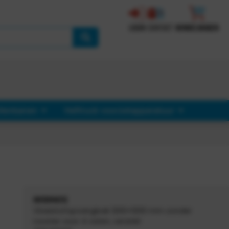
LOGIN
CONTACT
WINKELWAGEN
llenbanen
Heftruck voorzetapparatuur
INFORMATIE
Vloeistofopvangbak 1200×1200 mm zonder
rooster voor 4 vaten, verzinkt