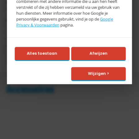
combineren met andere informatie die u aan hen heeft
met 2 zwenkwielen, waarvan 1 geremd en 2 bokwielen en
verstrekt of die zij hebben verzameld via uw gebruik van
duwstang
hun diensten. Meer informatie over hoe Google je
persoonlijke gegevens gebruikt, vind je op de
Google
Opties
Privacy & Voorwaarden
pagina.
* Houder met spangordel voor 1 of 2 vaten à 200 liter
* Vatenrekken, verzinkt
* Draaisteunen voor het positioneren van de vaten,
opsteekbaar en verzinkt
* Blikkenrekken
Alles toestaan
Afwijzen
Wijzigen >
Accessoires