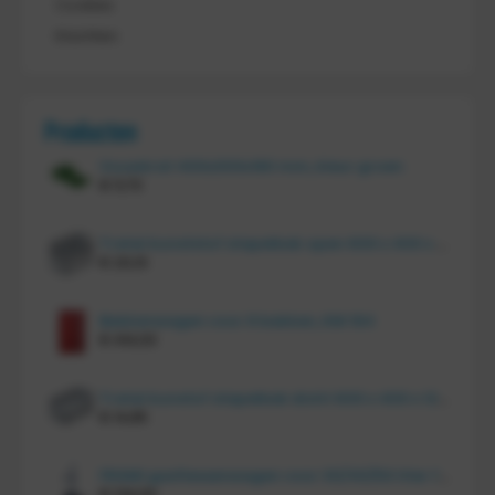
Cookies
Klachten
Producten
Vouwkrat 400x300x180 mm, kleur groen
€
11,70
Tretal kunststof stapelbak open 600 x 400 x 220 mm
€
20,10
Bakkenwagen voor 8 bakken, KM 164
€
414,00
Tretal kunstof stapelbak dicht 600 x 400 x 120 mm
€
14,85
FRAMI gasflessenwagen voor 30/40/50 liter fles op PU wielen (anti lek wielen), 210.008-AL
€
134,00