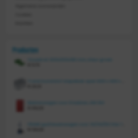
Algemene voorwaarden
Cookies
Klachten
Producten
Vouwkrat 400x300x180 mm, kleur groen
€
11,70
Tretal kunststof stapelbak open 600 x 400 x 220 mm
€
20,10
Bakkenwagen voor 8 bakken, KM 164
€
414,00
FRAMI gasflessenwagen voor 30/40/50 liter fles op PU wielen (anti lek wielen), 210.008-AL
€
134,00