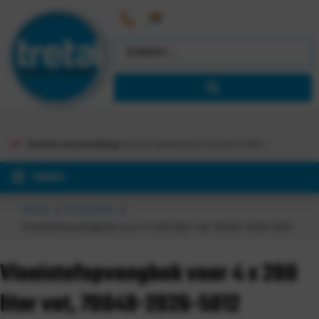
Gratis verzending
binnen Nederland vanaf €
363,-
MENU
Home
Producten
Vloeistofopvangbak voor 4 x 200 liter vat, 70049-2026-5012
Vloeistofopvangbak voor 4 x 200
liter vat, 70049-2026-5012