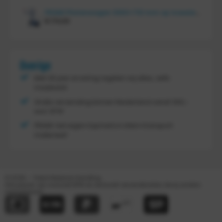
FRAMI Platenwagen 1060×710 mm op massief rubber wielen, 206.007
€
174,00
Overige
Met 30 jaar ervaring regelen wij alles, zelfs
maatwerk
Gratis verzending binnen Nederland vanaf
300,-
excl. BTW
FRAMI: het eigen topmerk in intern transport
materieel!
© 2026 – Tretal Material Handling
Alle prijzen zijn inclusief BTW en exclusief verzendkosten, tenzij anders
weergegeven