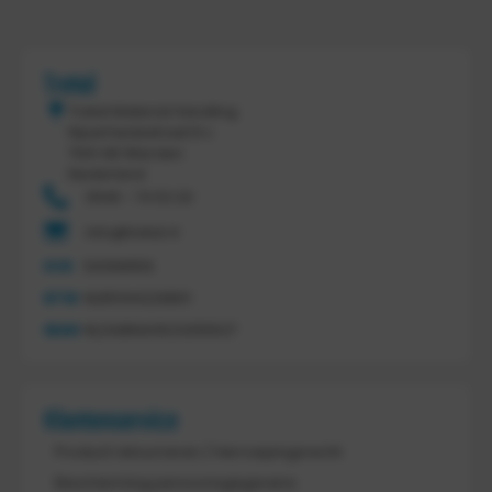
Tretal
Tretal Material Handling
Nijverheidsstraat 8 c
7641 AB Wierden
Nederland
0546 - 74 53 20
info@tretal.nl
KVK
54068959
BTW
NL851144226B01
IBAN
NL21ABNA0523255527
Klantenservice
Product retourneren / Herroepingsrecht
Bescherming persoonsgegevens