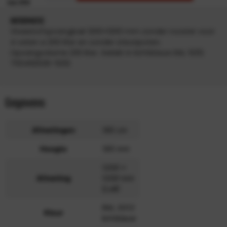
INFORMATIE
Vloeistofopvangbak 1200×1200 mm zonder rooster voor
4 vaten a 200 liter en zonder steunpoten.
Opvangvolume 230 liter. Gelakt in lichtblauw RAL 5012
700492026-5012
Gegevens
Afmetingen
185 cm
Hoogte
185 mm
1200 x
Afmeting
1200 mm
(LxB)
RAL 5012
Kleur
lichtblauw