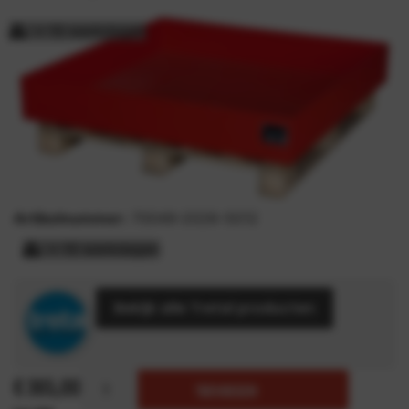
> 15 werkdagen
Artikelnummer:
70049-2026-5012
> 15 werkdagen
Bekijk alle Tretal producten
€
365,00
TOEVOEGEN