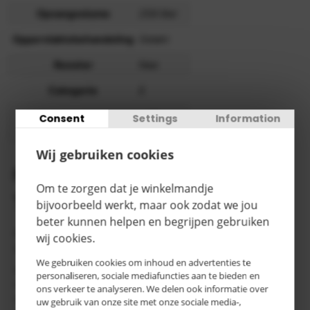
Opvangvolume
259 liter
Oppervlaktebehandeling
Gelakt
Rooster
Nee
Categorie
E
> 15
Consent
Settings
Information
Levertijd
werkdagen
Wij gebruiken cookies
Productomschrijving
Om te zorgen dat je winkelmandje
Tretal opvangbakken
bijvoorbeeld werkt, maar ook zodat we jou
beter kunnen helpen en begrijpen gebruiken
Opslag van maximaal 4 vaten à 200 liter, ook met 60 liter
wij cookies.
vaten en kleine blikken combineerbaar
We gebruiken cookies om inhoud en advertenties te
* Constructie van 3 mm plaatstaal
personaliseren, sociale mediafuncties aan te bieden en
* Geschikt voor plaatsing op een pallet
ons verkeer te analyseren. We delen ook informatie over
* Naar keuze met of zonder verzinkt rooster.
uw gebruik van onze site met onze sociale media-,