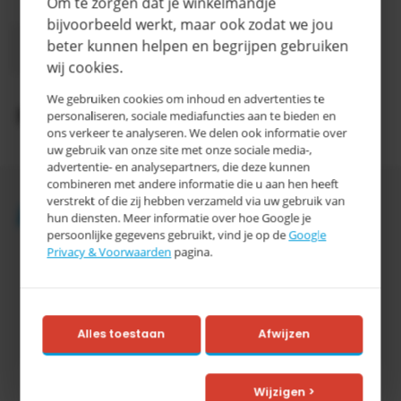
Om te zorgen dat je winkelmandje
Categorie
E
bijvoorbeeld werkt, maar ook zodat we jou
3-5
beter kunnen helpen en begrijpen gebruiken
Levertijd
werkdagen
wij cookies.
We gebruiken cookies om inhoud en advertenties te
Productomschrijving
personaliseren, sociale mediafuncties aan te bieden en
ons verkeer te analyseren. We delen ook informatie over
uw gebruik van onze site met onze sociale media-,
advertentie- en analysepartners, die deze kunnen
combineren met andere informatie die u aan hen heeft
verstrekt of die zij hebben verzameld via uw gebruik van
Accessoires
hun diensten. Meer informatie over hoe Google je
persoonlijke gegevens gebruikt, vind je op de
Google
Privacy & Voorwaarden
pagina.
Alles toestaan
Afwijzen
Tretal
Wijzigen >