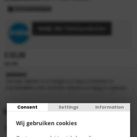
3-5 werkdagen
Bekijk alle Tretal producten
€
231,00
INFORMATIE
Verzinkt deksel voor laagbouw kiepcontainers of
kantelbakken. Het verzinkte deksel is 2-zijdig te openen
Consent
Settings
Information
Gegevens
Wij gebruiken cookies
Oppervlaktebehandeling
Verzinkt