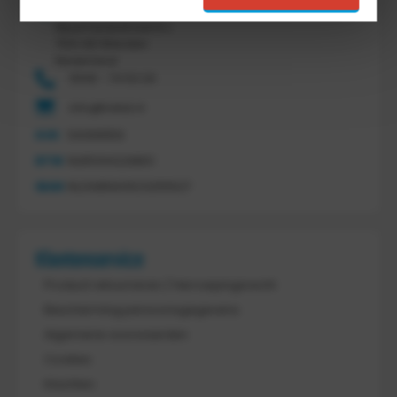
Tretal Material Handling
Nijverheidsstraat 8 c
7641 AB Wierden
Nederland
0546 - 74 53 20
info@tretal.nl
KVK
54068959
BTW
NL851144226B01
IBAN
NL21ABNA0523255527
Klantenservice
Product retourneren / Herroepingsrecht
Bescherming persoonsgegevens
Algemene voorwaarden
Cookies
Klachten