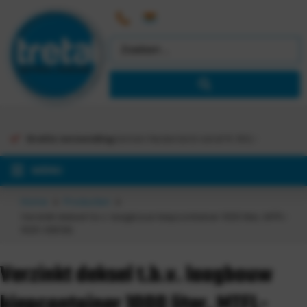
Gratis verzending
binnen Nederland vanaf €
363,-
MENU
Home
Producten
Verzinkt deksel t.b.v. laagbouw kiepcontainer 1000 liter, MTFL-
1000-DEKSEL
Verzinkt deksel t.b.v. laagbouw
kiepcontainer 1000 liter, MTFL-