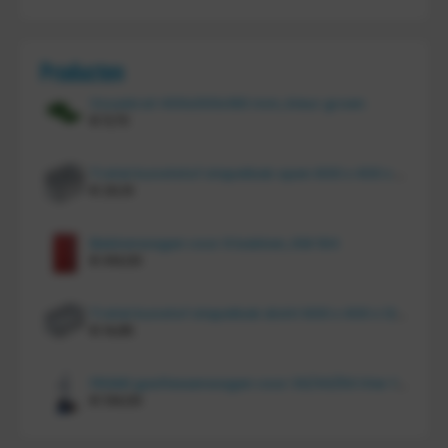
Producten
Vouwkrat 400x300x180 mm, kleur groen
€
11,70
Tretal kunststof stapelbak open 600 x 400 x 220 mm
€
20,10
Bakkenwagen voor 8 bakken, KM 164
€
414,00
Tretal kunstof stapelbak dicht 600 x 400 x 120 mm
€
14,85
FRAMI gasflessenwagen voor 30/40/50 liter fles op PU wielen (anti lek wielen), 210.008-AL
€
134,00