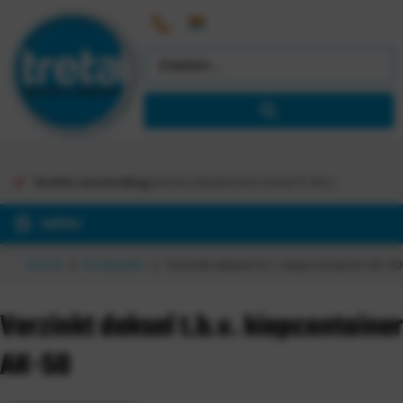
Gratis verzending
binnen Nederland vanaf €
363,-
MENU
Home
Producten
Verzinkt deksel t.b.v. kiepcontainer AK-50
Verzinkt deksel t.b.v. kiepcontainer
AK-50