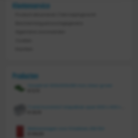
Klantenservice
Product retourneren / Herroepingsrecht
Bescherming persoonsgegevens
Algemene voorwaarden
Cookies
Klachten
Producten
Vouwkrat 400x300x180 mm, kleur groen
€
11,70
Tretal kunststof stapelbak open 600 x 400 x 220 mm
€
20,10
Bakkenwagen voor 8 bakken, KM 164
€
414,00