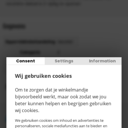
verzinkte deksel is 2-zijdig te openen
Gegevens
Oppervlaktebehandeling
Verzinkt
Categorie
E
Consent
Settings
Information
3-5
Levertijd
werkdagen
Wij gebruiken cookies
Productomschrijving
Om te zorgen dat je winkelmandje
bijvoorbeeld werkt, maar ook zodat we jou
beter kunnen helpen en begrijpen gebruiken
wij cookies.
Accessoires
We gebruiken cookies om inhoud en advertenties te
personaliseren, sociale mediafuncties aan te bieden en