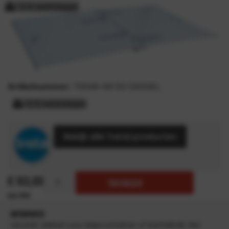
3-5 werkdagen
Artikelnummer:
70049-AK-50-DEKSEL
3-5 werkdagen
Bekijk alle Tretal producten
€
163,00
TOEVOEGEN
INFORMATIE
Verzinkt deksel voor kiepcontainer of kantelbak. Het