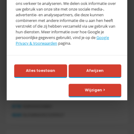
ons verkeer te analyseren. We delen ook informatie over
uw gebruik van onze site met onze sociale media-,
advertentie- en analysepartners, die deze kunnen
combineren met andere informatie die u aan hen heeft
verstrekt of die zij hebben verzameld via uw gebruik van
hun diensten. Meer informatie over hoe Google je
persoonlijke gegevens gebruikt, vind je op de
Google
Privacy & Voorwaarden
pagina.
Tretal
Tretal Material Handling
Nijverheidsstraat 8 c
7641 AB Wierden
Alles toestaan
Afwijzen
Nederland
0546 - 74 53 20
info@tretal.nl
Wijzigen >
KVK
54068959
BTW
NL851144226B01
IBAN
NL21ABNA0523255527