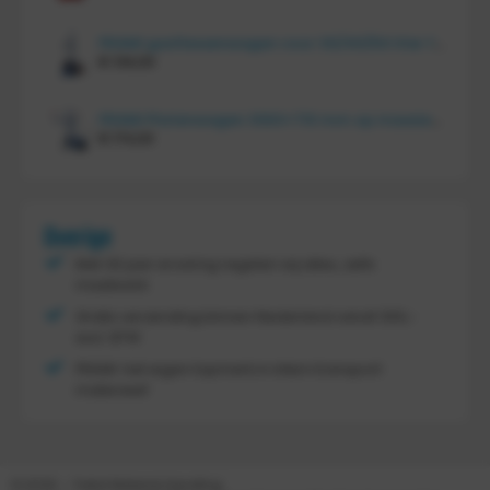
FRAMI gasflessenwagen voor 30/40/50 liter fles op PU wielen (anti lek wielen), 210.008-AL
€
134,00
FRAMI Platenwagen 1060×710 mm op massief rubber wielen, 206.007
€
174,00
Overige
Met 30 jaar ervaring regelen wij alles, zelfs
maatwerk
Gratis verzending binnen Nederland vanaf
300,-
excl. BTW
FRAMI: het eigen topmerk in intern transport
materieel!
© 2026 – Tretal Material Handling