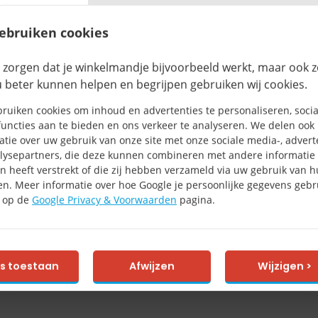
gebruiken cookies
 zorgen dat je winkelmandje bijvoorbeeld werkt, maar ook 
u beter kunnen helpen en begrijpen gebruiken wij cookies.
ruiken cookies om inhoud en advertenties te personaliseren, socia
uncties aan te bieden en ons verkeer te analyseren. We delen ook
atie over uw gebruik van onze site met onze sociale media-, advert
lysepartners, die deze kunnen combineren met andere informatie 
n heeft verstrekt of die zij hebben verzameld via uw gebruik van 
en. Meer informatie over hoe Google je persoonlijke gegevens gebru
e op de
Google Privacy & Voorwaarden
pagina.
es toestaan
Afwijzen
Wijzigen >