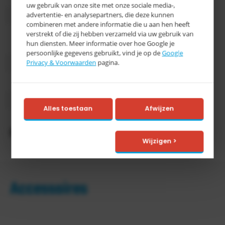
uw gebruik van onze site met onze sociale media-,
advertentie- en analysepartners, die deze kunnen
Bodem
Dicht
combineren met andere informatie die u aan hen heeft
verstrekt of die zij hebben verzameld via uw gebruik van
pp
Materiaal
hun diensten. Meer informatie over hoe Google je
levensmiddelengeschikt
persoonlijke gegevens gebruikt, vind je op de
Google
Privacy & Voorwaarden
pagina.
Gewicht
800 gram
Categorie
E
Levertijd
3-5 werkdagen
Alles toestaan
Afwijzen
Productomschrijving
Wijzigen >
Accessoires