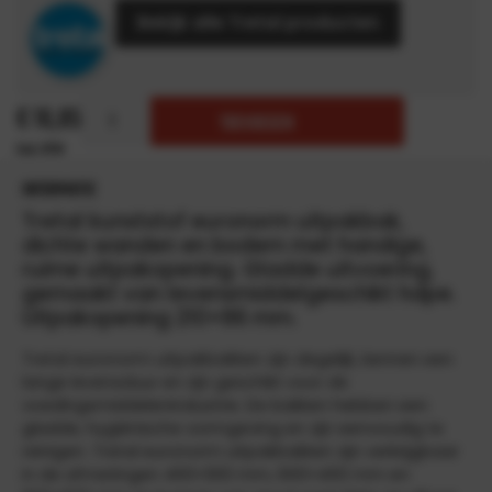
Bekijk alle Tretal producten
€
16,85
TOEVOEGEN
INFORMATIE
Tretal kunststof euronorm uitpakbak,
dichte wanden en bodem met handige,
ruime uitpakopening. Gladde uitvoering,
gemaakt van levensmiddelgeschikt hdpe.
Uitpakopening 210×86 mm.
Tretal euronorm uitpakbakken zijn degelijk, kennen een
lange levensduur en zijn geschikt voor de
voedingsmiddelenindustrie. De bakken hebben een
gladde, hygiënische vormgeving en zijn eenvoudig te
reinigen. Tretal euronorm uitpakbakken zijn verkrijgbaar
in de afmetingen 400×300 mm, 600×400 mm en