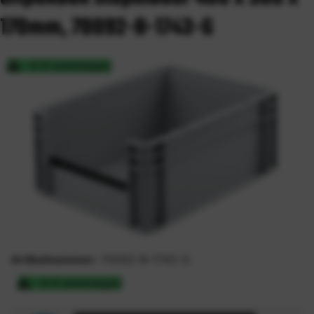
170mm, 70092-B-1743-G
3-5 werkdagen
Artikelnummer:
70092-B-1743-G
3-5 werkdagen