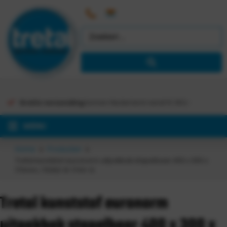
Gratis verzending
binnen Nederland vanaf €
363,-
MENU
Home
Producten
Tretal kunststof euronorm uitpakbak stapelbaar 400 x 300 x
170mm, 70092-B-1743-G
Tretal kunststof euronorm
uitpakbak stapelbaar 400 x 300 x