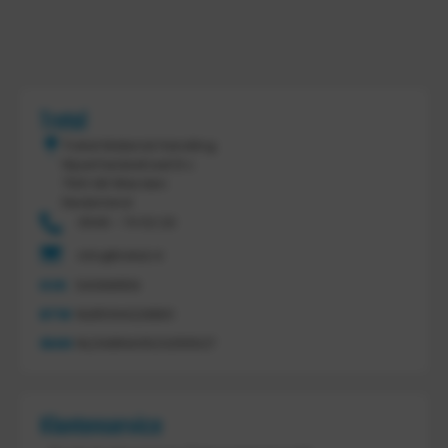
Tretal
Tretal Material Handling
Nijverheidsstraat 8 c
7641 AB Wierden
Nederland
0546 - 74 53 20
info@tretal.nl
KVK
54068959
BTW
NL851144226B01
IBAN
NL21ABNA0523255527
Klantenservice