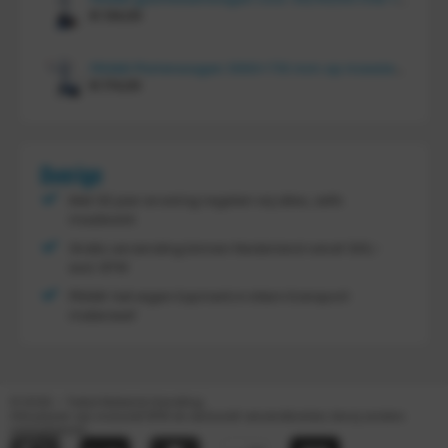
€
134,00
FRAMI Platenwagen 1060×710 mm op massief rubber wielen, 206.007
€
174,00
Overige
Met 30 jaar ervaring regelen wij alles, zelfs
maatwerk
Gratis verzending binnen Nederland vanaf
300,-
excl. BTW
FRAMI: het eigen topmerk in intern transport
materieel!
© 2026 – Tretal Material Handling
Alle prijzen zijn inclusief BTW en exclusief verzendkosten, tenzij anders
weergegeven