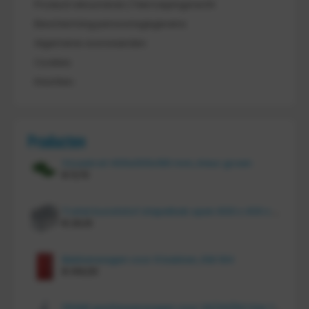
Product retourneren / Herroepingsrecht
Bescherming persoonsgegevens
Algemene voorwaarden
Cookies
Klachten
Producten
Vouwkrat 400x300x180 mm, kleur groen
€
11,70
Tretal kunststof stapelbak open 600 x 400 x 220 mm
€
20,10
Bakkenwagen voor 8 bakken, KM 164
€
414,00
FRAMI gasflessenwagen voor 30/40/50 liter fles op PU wielen (anti lek wielen), 210.008-AL