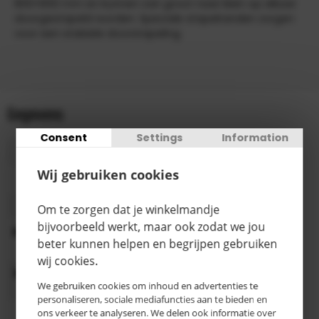
800×600 mm en kunnen van groot naar klein op elkaar
doorgestapeld worden. Speciale stapelranden zorgen
voor een stabiele doorstapeling.
Gegevens
Consent
Settings
Information
Gewicht
0,8 kg
Wij gebruiken cookies
Kleur
Grijs
Inhoud
16 liter
Om te zorgen dat je winkelmandje
bijvoorbeeld werkt, maar ook zodat we jou
Binnenwerkse
367 x 268 x 167 mm
beter kunnen helpen en begrijpen gebruiken
afmeting
(LxBxH)
wij cookies.
Buitenwerkse
400 x 300 x 170 mm
We gebruiken cookies om inhoud en advertenties te
afmeting
(LxBxH)
personaliseren, sociale mediafuncties aan te bieden en
ons verkeer te analyseren. We delen ook informatie over
Wanden
Dicht