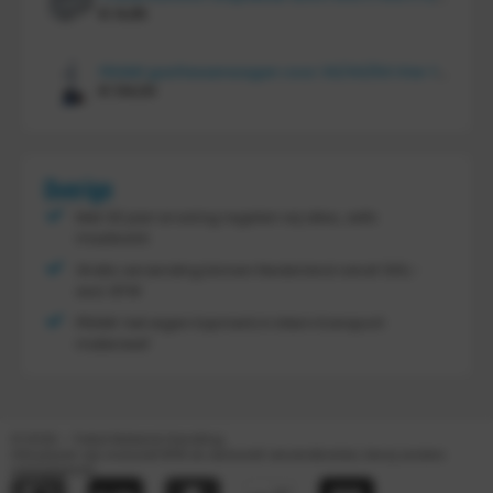
€
14,85
FRAMI gasflessenwagen voor 30/40/50 liter fles op PU wielen (anti lek wielen), 210.008-AL
€
134,00
Overige
Met 30 jaar ervaring regelen wij alles, zelfs
maatwerk
Gratis verzending binnen Nederland vanaf
300,-
excl. BTW
FRAMI: het eigen topmerk in intern transport
materieel!
© 2026 – Tretal Material Handling
Alle prijzen zijn inclusief BTW en exclusief verzendkosten, tenzij anders
weergegeven