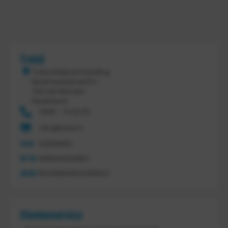
Tretal
Tretal Material Handling
Nijverheidsstraat 8 c
7641 AB Wierden
Nederland
0546 - 74 53 20
info@tretal.nl
KVK
54068959
BTW
NL851144226B01
IBAN
NL21ABNA0523255527
Klantenservice