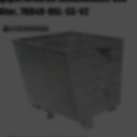
liter, 70049-BSL-55-VZ
> 15 werkdagen