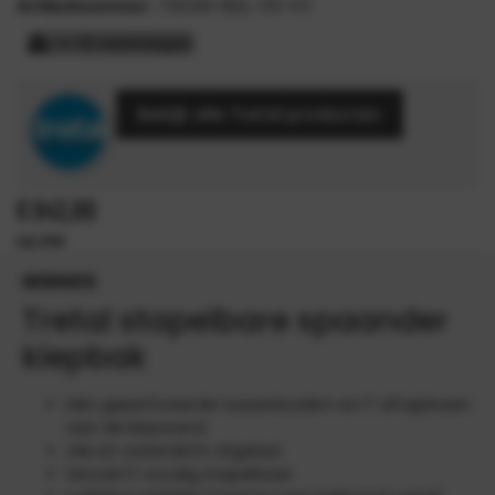
Artikelnummer:
70049-BSL-55-VZ
> 15 werkdagen
Bekijk alle Tretal producten
€
942,00
INFORMATIE
Tretal stapelbare spaander
kiepbak
Met geperforeerde tussenbodem en 1″ aftapkraan
aan de kiepwand
olie en waterdicht afgelast
Gevuld 3-voudig stapelbaar