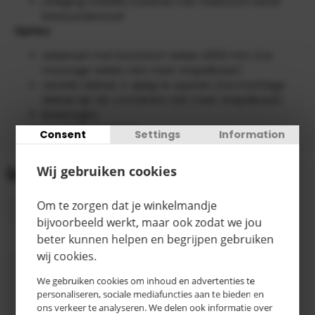
Lediging middels traverse met trekkoord vanaf
bestuurderstoel
Opties
wielenset met kunststof wielen Ø150 mm (na
montage wielen niet meer stapelbaar)
verzinkt deksel, 2-zijdig te openen (na montage
deksel zijn de containers niet meer stapelbaar)
kraanogen
Opschrift / stickers
Consent
Settings
Information
Gegevens
Wij gebruiken cookies
Om te zorgen dat je winkelmandje
Gewicht
95 kg
bijvoorbeeld werkt, maar ook zodat we jou
beter kunnen helpen en begrijpen gebruiken
Draagvermogen
1000 kg
wij cookies.
1000 x
800 x 900
We gebruiken cookies om inhoud en advertenties te
Afmeting
mm
personaliseren, sociale mediafuncties aan te bieden en
ons verkeer te analyseren. We delen ook informatie over
(LxBxH)