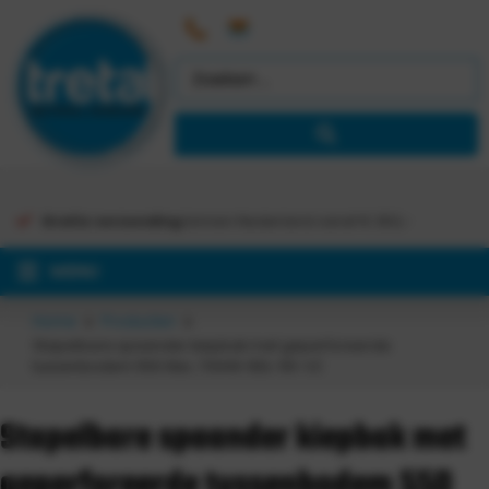
Gratis verzending
binnen Nederland vanaf €
363,-
MENU
Home
Producten
Stapelbare spaander kiepbak met geperforeerde
tussenbodem 550 liter, 70049-BSL-55-VZ
Stapelbare spaander kiepbak met
geperforeerde tussenbodem 550