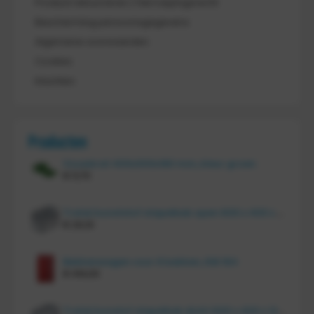
Product retourneren / Herroepingsrecht
Bescherming persoonsgegevens
Algemene voorwaarden
Cookies
Klachten
Producten
Vouwkrat 400x300x180 mm, kleur groen
€
11,70
Tretal kunststof stapelbak open 600 x 400 x 220 mm
€
20,10
Bakkenwagen voor 8 bakken, KM 164
€
414,00
Tretal kunstof stapelbak dicht 600 x 400 x 120 mm