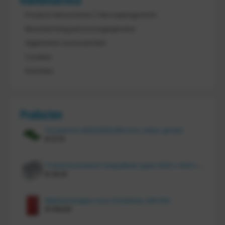
Klantenservice
Product retourneren / Herroepingsrecht
Bescherming persoonsgegevens
Algemene voorwaarden
Cookies
Klachten
Producten
Vouwkrat 400x300x180 mm, kleur groen
€
11,70
Tretal kunststof stapelbak open 600 x 400 x 220 mm
€
20,10
Bakkenwagen voor 8 bakken, KM 164
€
414,00