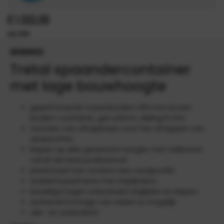
€
1.553,00
INFORMATIE
Tretal spaandercontainer
met lage bouwhoogte
geperforeerde tussenbodem 100 mm boven
bodem container, gat ø3mm, deling 6 mm
voorzien van aftapkraan voor het aftappen van
vloeistoffen
kiepen op elke gewenste hoogte met trekkoord
vanaf de bestuurdersstoel
plaatstaal met rondom een randprofiel
stabiel basisframe met inrijdkokers
beveiligd tegen onbedoeld afglijden en kiepen
achterafmontage van wielen is mogelijk
olie- en waterdicht