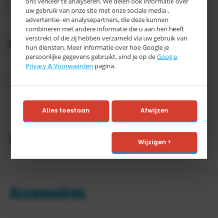
ons verkeer te analyseren. We delen ook informatie over
(LxBxH)
uw gebruik van onze site met onze sociale media-,
advertentie- en analysepartners, die deze kunnen
Kleur
verzinkt
combineren met andere informatie die u aan hen heeft
verstrekt of die zij hebben verzameld via uw gebruik van
Oppervlaktebehandeling
Verzinkt
hun diensten. Meer informatie over hoe Google je
persoonlijke gegevens gebruikt, vind je op de
Google
Inhoud
500 liter
Privacy & Voorwaarden
pagina.
Categorie
E
> 15
Levertijd
werkdagen
Alles toestaan
Afwijzen
Productomschrijving
Wijzigen >
Accessoires