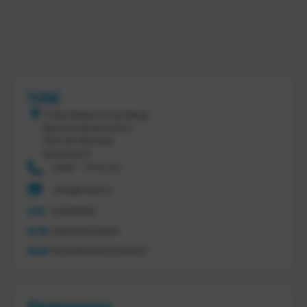
Tretal
Tretal Material Handling
Nijverheidsstraat 8 c
7641 AB Wierden
Nederland
0546 - 74 53 20
info@tretal.nl
KVK
54068959
BTW
NL851144226B01
IBAN
NL21ABNA0523255527