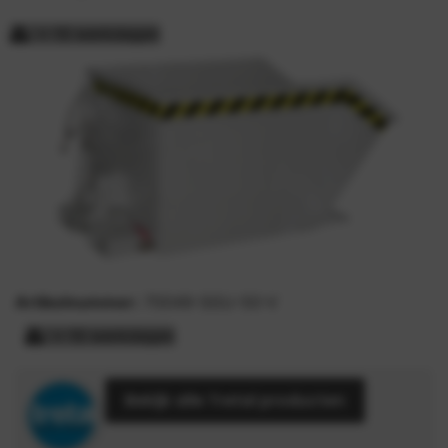
> 15 werkdagen
Artikelnummer:
70049-SGU-50-V
> 15 werkdagen
Bekijk alle Tretal producten