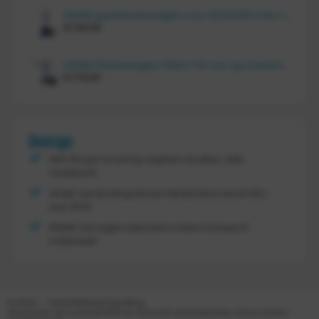
FRAMI gasflessenwagen voor 30/40/50 liter fles op PU wielen (anti lek wielen), 210.008-AL
€
134,00
FRAMI Platenwagen 1060×710 mm op massief rubber wielen, 206.007
€
174,00
Overige
Met 30 jaar ervaring regelen wij alles, zelfs
maatwerk
Gratis verzending binnen Nederland vanaf
300,-
excl. BTW
FRAMI: het eigen topmerk in intern transport
materieel!
© 2026 – Tretal Material Handling
Alle prijzen zijn inclusief BTW en exclusief verzendkosten, tenzij anders