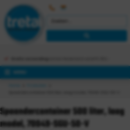
Gratis verzending
binnen Nederland vanaf €
363,-
MENU
Home
Producten
Spaandercontainer 500 liter, laag model, 70049-SGU-50-V
Spaandercontainer 500 liter, laag
model, 70049-SGU-50-V