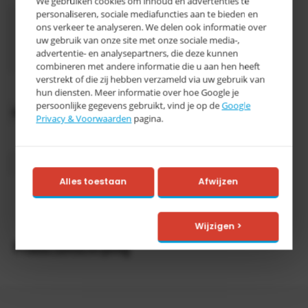
We gebruiken cookies om inhoud en advertenties te
personaliseren, sociale mediafuncties aan te bieden en
1640 x
ons verkeer te analyseren. We delen ook informatie over
1680 x
uw gebruik van onze site met onze sociale media-,
Afmeting
1090 mm
advertentie- en analysepartners, die deze kunnen
(LxBxH)
combineren met andere informatie die u aan hen heeft
verstrekt of die zij hebben verzameld via uw gebruik van
Kleur
verzinkt
hun diensten. Meer informatie over hoe Google je
persoonlijke gegevens gebruikt, vind je op de
Google
Oppervlaktebehandeling
Verzinkt
Privacy & Voorwaarden
pagina.
Inhoud
2000 liter
Categorie
E
Alles toestaan
Afwijzen
> 15
Levertijd
werkdagen
Wijzigen >
Productomschrijving