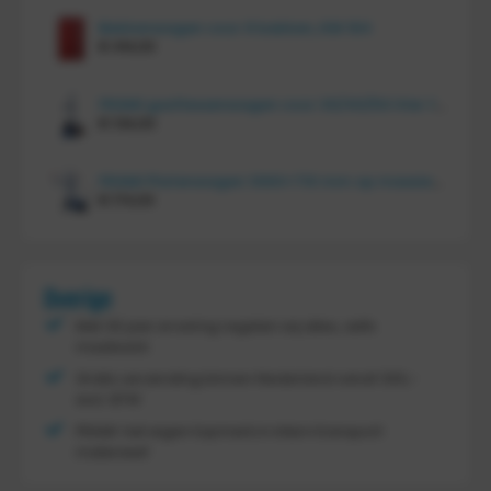
Bakkenwagen voor 8 bakken, KM 164
€
414,00
FRAMI gasflessenwagen voor 30/40/50 liter fles op PU wielen (anti lek wielen), 210.008-AL
€
134,00
FRAMI Platenwagen 1060×710 mm op massief rubber wielen, 206.007
€
174,00
Overige
Met 30 jaar ervaring regelen wij alles, zelfs
maatwerk
Gratis verzending binnen Nederland vanaf
300,-
excl. BTW
FRAMI: het eigen topmerk in intern transport
materieel!