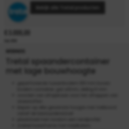
Bekijk alle Tretal producten
€
3.000,00
INFORMATIE
Tretal spaandercontainer
met lage bouwhoogte
geperforeerde tussenbodem 100 mm boven
bodem container, gat ø3mm, deling 6 mm
voorzien van aftapkraan voor het aftappen van
vloeistoffen
kiepen op elke gewenste hoogte met trekkoord
vanaf de bestuurdersstoel
plaatstaal met rondom een randprofiel
stabiel basisframe met inrijdkokers