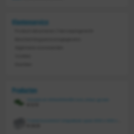
Klantenservice
Product retourneren / Herroepingsrecht
Bescherming persoonsgegevens
Algemene voorwaarden
Cookies
Klachten
Producten
Vouwkrat 400x300x180 mm, kleur groen
€
11,70
Tretal kunststof stapelbak open 600 x 400 x 220 mm
€
20,10