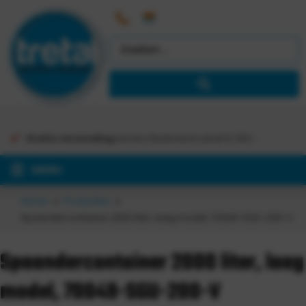
Gratis verzending
binnen Nederland vanaf €
363,-
MENU
Home
Producten
Spaandercontainer 2000 liter, laag model, 70049-SGU-200-V
Spaandercontainer 2000 liter, laag
model, 70049-SGU-200-V