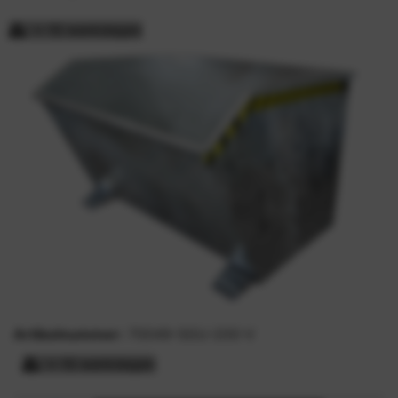
> 15 werkdagen
Artikelnummer:
70049-SGU-200-V
> 15 werkdagen