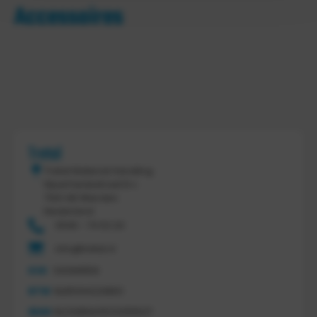
Accessoires
Tretal
Tretal Material Handling
Nijverheidsstraat 8 c
7641 AB Wierden
Nederland
0546 - 74 53 20
info@tretal.nl
KVK
54068959
BTW
NL851144226B01
IBAN
NL21ABNA0523255527