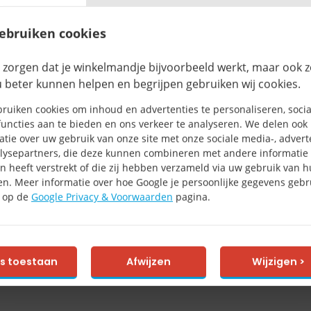
gebruiken cookies
€
1.734,00
 zorgen dat je winkelmandje bijvoorbeeld werkt, maar ook 
u beter kunnen helpen en begrijpen gebruiken wij cookies.
ctomschrijving
ruiken cookies om inhoud en advertenties te personaliseren, socia
uncties aan te bieden en ons verkeer te analyseren. We delen ook
atie over uw gebruik van onze site met onze sociale media-, advert
lysepartners, die deze kunnen combineren met andere informatie 
n heeft verstrekt of die zij hebben verzameld via uw gebruik van 
en. Meer informatie over hoe Google je persoonlijke gegevens gebru
e op de
Google Privacy & Voorwaarden
pagina.
es toestaan
Afwijzen
Wijzigen >