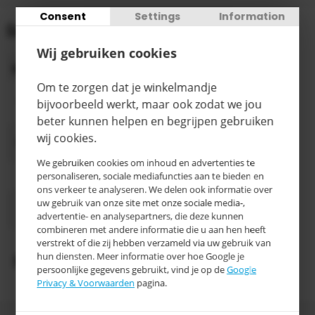
Consent
Settings
Information
Gegevens
Wij gebruiken cookies
Draagvermogen
300 kg
Om te zorgen dat je winkelmandje
340 – 880
Verstelbereik
bijvoorbeeld werkt, maar ook zodat we jou
mm
beter kunnen helpen en begrijpen gebruiken
850 x 500
wij cookies.
Platform maat
mm
We gebruiken cookies om inhoud en advertenties te
personaliseren, sociale mediafuncties aan te bieden en
Categorie
E
ons verkeer te analyseren. We delen ook informatie over
3-5
uw gebruik van onze site met onze sociale media-,
Levertijd
advertentie- en analysepartners, die deze kunnen
werkdagen
combineren met andere informatie die u aan hen heeft
verstrekt of die zij hebben verzameld via uw gebruik van
Productomschrijving
hun diensten. Meer informatie over hoe Google je
persoonlijke gegevens gebruikt, vind je op de
Google
Privacy & Voorwaarden
pagina.