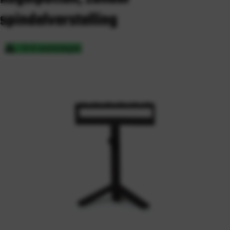
spindelverstelling
3-5 werkdagen