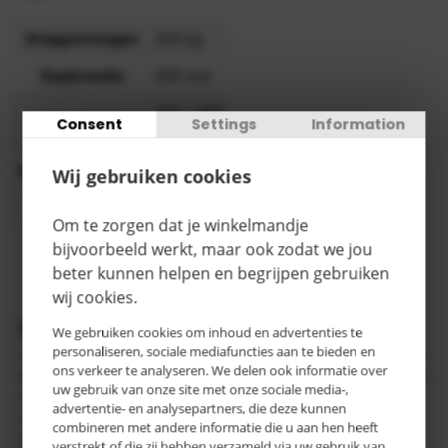
Draagvermogen
200 kg
Kopbreedte
500 mm
685 – 985
Verstelbereik
Consent
Settings
Information
mm
Spindelverstelling
nee
Wij gebruiken cookies
Categorie
C
Om te zorgen dat je winkelmandje
3-5
bijvoorbeeld werkt, maar ook zodat we jou
Levertijd
werkdagen
beter kunnen helpen en begrijpen gebruiken
wij cookies.
Productomschrijving
We gebruiken cookies om inhoud en advertenties te
personaliseren, sociale mediafuncties aan te bieden en
Frami rolbokken worden gebruikt voor diverse toepassingen
ons verkeer te analyseren. We delen ook informatie over
in de hout- en metaalindustrie. De rolbokken zijn vervaardigd
uw gebruik van onze site met onze sociale media-,
van ronde buis, kokerprofiel en profielstaal. Alle rolbokken
advertentie- en analysepartners, die deze kunnen
zijn in hoogte verstelbaar. De hoogteverstelling is mogelijk
combineren met andere informatie die u aan hen heeft
door het handmatig op de juiste hoogte brengen en
verstrekt of die zij hebben verzameld via uw gebruik van