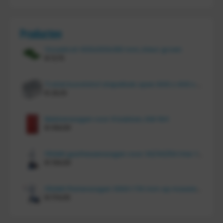
Producten
Vouwkrat 400x300x180 mm, kleur groen
€
11,70
Tretal kunststof stapelbak open 600 x 400 x 220 mm
€
20,10
Bakkenwagen voor 8 bakken, KM 164
€
414,00
FRAMI gasflessenwagen voor 30/40/50 liter fles op PU wielen (anti lek wielen), 210.008-AL
€
134,00
FRAMI Platenwagen 1060×710 mm op massief rubber wielen, 206.007
€
174,00