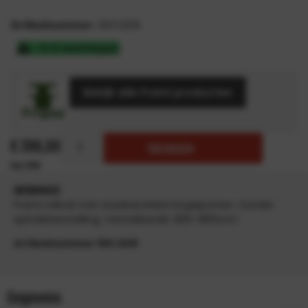
Artikelnummer:
601.009
3-5 werkdagen
Bekijk alle Frami producten
€
288,00
TOEVOEGEN
INFORMATIE
Frami rolbok met staalverzinkte kogelpotten. Zonder
spindelverstelling. Verstelbereik: 685-985mm
Artikelnummer 601.009
Gegevens