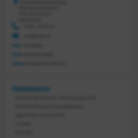
Tretal Material Handling
Nijverheidsstraat 8 c
7641 AB Wierden
Nederland
0546 - 74 53 20
info@tretal.nl
KVK
54068959
BTW
NL851144226B01
IBAN
NL21ABNA0523255527
Klantenservice
Product retourneren / Herroepingsrecht
Bescherming persoonsgegevens
Algemene voorwaarden
Cookies
Klachten