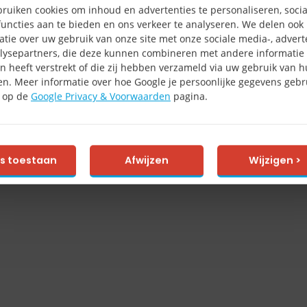
ruiken cookies om inhoud en advertenties te personaliseren, socia
uncties aan te bieden en ons verkeer te analyseren. We delen ook
atie over uw gebruik van onze site met onze sociale media-, advert
lysepartners, die deze kunnen combineren met andere informatie 
n heeft verstrekt of die zij hebben verzameld via uw gebruik van 
en. Meer informatie over hoe Google je persoonlijke gegevens gebru
e op de
Google Privacy & Voorwaarden
pagina.
es toestaan
Afwijzen
Wijzigen >