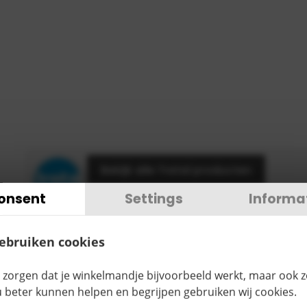
Bekijk alle Tretal producten
onsent
Settings
Informa
€
362,00
TOEVOEGEN
gebruiken cookies
ctomschrijving
 zorgen dat je winkelmandje bijvoorbeeld werkt, maar ook 
u beter kunnen helpen en begrijpen gebruiken wij cookies.