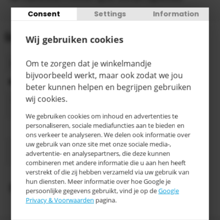
Consent
Settings
Information
Gegevens
Wij gebruiken cookies
Om te zorgen dat je winkelmandje
Rollerbaanlengte
3000 mm
bijvoorbeeld werkt, maar ook zodat we jou
Rollerbaanbreedte
400 mm
beter kunnen helpen en begrijpen gebruiken
wij cookies.
Roldeling (h.o.h.
208 mm
rol)
We gebruiken cookies om inhoud en advertenties te
personaliseren, sociale mediafuncties aan te bieden en
Categorie
C
ons verkeer te analyseren. We delen ook informatie over
uw gebruik van onze site met onze sociale media-,
3-5
Levertijd
advertentie- en analysepartners, die deze kunnen
werkdagen
combineren met andere informatie die u aan hen heeft
verstrekt of die zij hebben verzameld via uw gebruik van
hun diensten. Meer informatie over hoe Google je
Productomschrijving
persoonlijke gegevens gebruikt, vind je op de
Google
Privacy & Voorwaarden
pagina.