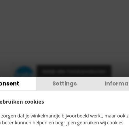
Bekijk alle Tretal producten
onsent
Settings
Informa
€
291,00
TOEVOEGEN
gebruiken cookies
ctomschrijving
 zorgen dat je winkelmandje bijvoorbeeld werkt, maar ook 
u beter kunnen helpen en begrijpen gebruiken wij cookies.