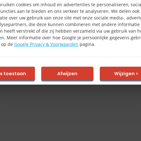
ruiken cookies om inhoud en advertenties te personaliseren, socia
uncties aan te bieden en ons verkeer te analyseren. We delen ook
atie over uw gebruik van onze site met onze sociale media-, advert
lysepartners, die deze kunnen combineren met andere informatie 
n heeft verstrekt of die zij hebben verzameld via uw gebruik van 
en. Meer informatie over hoe Google je persoonlijke gegevens gebru
e op de
Google Privacy & Voorwaarden
pagina.
es toestaan
Afwijzen
Wijzigen >