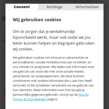
Consent
Settings
Information
Gegevens
Wij gebruiken cookies
Om te zorgen dat je winkelmandje
Rollerbaanlengte
2000 mm
bijvoorbeeld werkt, maar ook zodat we jou
Rollerbaanbreedte
200 mm
beter kunnen helpen en begrijpen gebruiken
wij cookies.
Roldeling (h.o.h.
182 mm
rol)
We gebruiken cookies om inhoud en advertenties te
personaliseren, sociale mediafuncties aan te bieden en
Categorie
C
ons verkeer te analyseren. We delen ook informatie over
uw gebruik van onze site met onze sociale media-,
> 15
Levertijd
advertentie- en analysepartners, die deze kunnen
werkdagen
combineren met andere informatie die u aan hen heeft
verstrekt of die zij hebben verzameld via uw gebruik van
hun diensten. Meer informatie over hoe Google je
Productomschrijving
persoonlijke gegevens gebruikt, vind je op de
Google
Privacy & Voorwaarden
pagina.