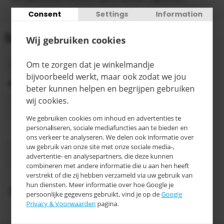
Consent
Settings
Information
Gegevens
Wij gebruiken cookies
Om te zorgen dat je winkelmandje
Rollerbaanlengte
1000 mm
bijvoorbeeld werkt, maar ook zodat we jou
Rollerbaanbreedte
400 mm
beter kunnen helpen en begrijpen gebruiken
wij cookies.
Roldeling (h.o.h.
130 mm
rol)
We gebruiken cookies om inhoud en advertenties te
personaliseren, sociale mediafuncties aan te bieden en
Categorie
C
ons verkeer te analyseren. We delen ook informatie over
uw gebruik van onze site met onze sociale media-,
3-5
Levertijd
advertentie- en analysepartners, die deze kunnen
werkdagen
combineren met andere informatie die u aan hen heeft
verstrekt of die zij hebben verzameld via uw gebruik van
hun diensten. Meer informatie over hoe Google je
Productomschrijving
persoonlijke gegevens gebruikt, vind je op de
Google
Privacy & Voorwaarden
pagina.