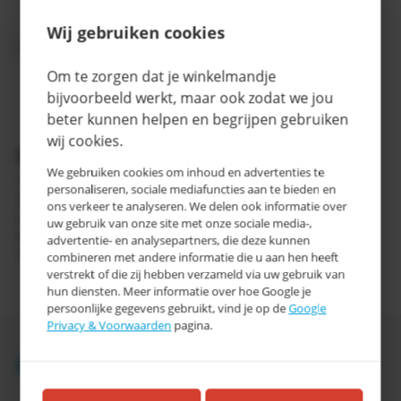
Hoogte
1765 mm
Wij gebruiken cookies
Categorie
B
Om te zorgen dat je winkelmandje
3-5
Levertijd
bijvoorbeeld werkt, maar ook zodat we jou
werkdagen
beter kunnen helpen en begrijpen gebruiken
wij cookies.
Productomschrijving
We gebruiken cookies om inhoud en advertenties te
Tretal rolcontainers worden vervaardigd van vierkante buis
personaliseren, sociale mediafuncties aan te bieden en
20x20x1,5 mm.
ons verkeer te analyseren. We delen ook informatie over
Laadvloer van draadgaas.
uw gebruik van onze site met onze sociale media-,
De wielen zijn uitgevoerd met een grijze rubberband.
advertentie- en analysepartners, die deze kunnen
Verzinkte uitvoering
combineren met andere informatie die u aan hen heeft
verstrekt of die zij hebben verzameld via uw gebruik van
hun diensten. Meer informatie over hoe Google je
persoonlijke gegevens gebruikt, vind je op de
Google
Privacy & Voorwaarden
pagina.
Accessoires