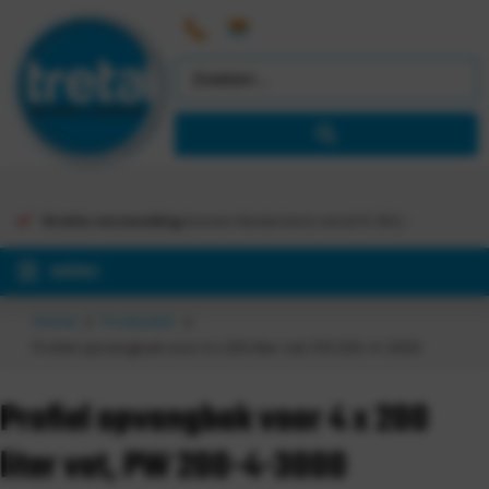
Gratis verzending
binnen Nederland vanaf €
363,-
MENU
Home
Producten
Profiel opvangbak voor 4 x 200 liter vat, PW 200-4-3000
Profiel opvangbak voor 4 x 200
liter vat, PW 200-4-3000