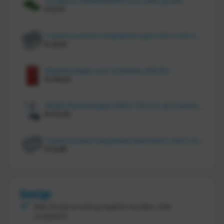
Vouwkrat 400x300x180 mm, kleur groen
€
11,70
Tretal kunststof stapelbak open 600 x 400 x 220 mm
€
20,10
Bakkenwagen voor 8 bakken, KM 164
€
414,00
FRAMI Platenwagen 1060×710 mm op massief rubber wielen, 206.007
€
174,00
Tretal kunstof stapelbak dicht 600 x 400 x 120 mm
€
14,85
Overige
Met 30 jaar ervaring regelen wij alles, zelfs
maatwerk