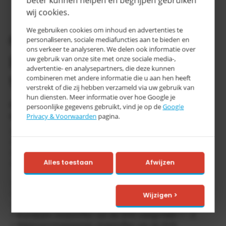
Levertijd
werkdagen
wij cookies.
We gebruiken cookies om inhoud en advertenties te
Productomschrijving
personaliseren, sociale mediafuncties aan te bieden en
ons verkeer te analyseren. We delen ook informatie over
Profiel opvangbakken,
uw gebruik van onze site met onze sociale media-,
advertentie- en analysepartners, die deze kunnen
type PW
combineren met andere informatie die u aan hen heeft
verstrekt of die zij hebben verzameld via uw gebruik van
hun diensten. Meer informatie over hoe Google je
Opslag van maximaal 4 vaten à 200 liter, ook te
persoonlijke gegevens gebruikt, vind je op de
Google
combineren met 60 liter vaten
Privacy & Voorwaarden
pagina.
* Constructie van 3 mm staalplaat, gelakt of verzinkt
* Profielen als plaatsingsvlak
* Onderrijdhoogte 100 mm
Alles toestaan
Afwijzen
* Stapelbaar
+ Productie gecertificeerd volgens EN ISO 9001
+ Productieproces controle door TÜV
Wijzigen >
+ Elke opvangbak ondergaat een lekdichtheidstest
+ Brandbare vloeistoffen van de GHS categorieën 1 – 3
+ Waterverontreinigende vloeistoffen van de GHS