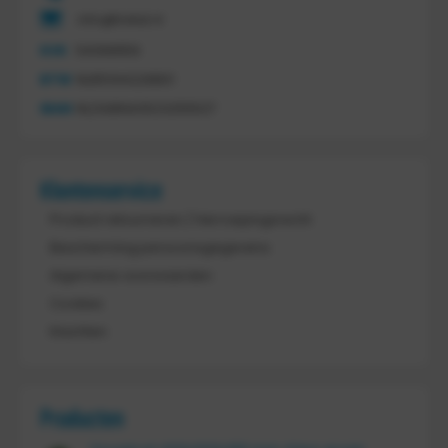
info@tretal.nl
KVK
54068959
BTW
NL851144226B01
IBAN
NL21ABNA0523255527
Klantenservice
Product retourneren / Herroepingsrecht
Bescherming persoonsgegevens
Algemene voorwaarden
Cookies
Klachten
Producten