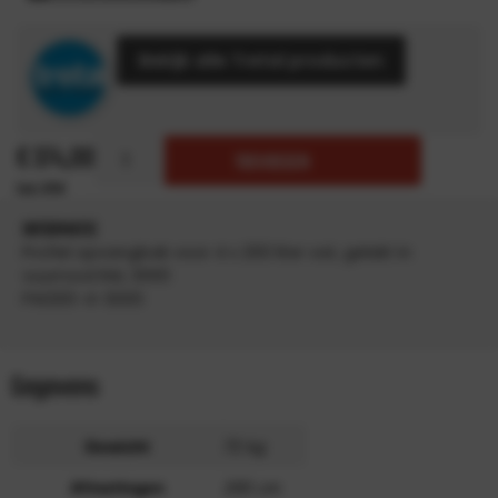
Bekijk alle Tretal producten
€
374,00
TOEVOEGEN
INFORMATIE
Profiel opvangbak voor 4 x 200 liter vat, gelakt in
vuurrood RAL 3000
PW200-4-3000
Gegevens
Gewicht
72 kg
Afmetingen
285 cm