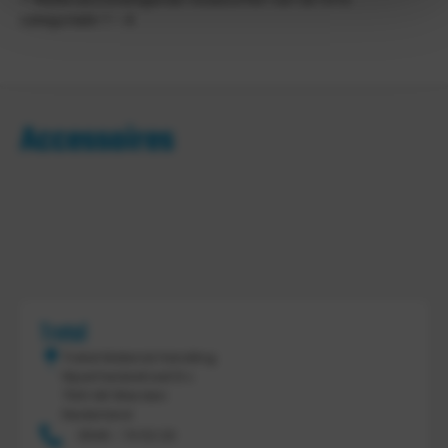
categorieën 1 – 4
Accessoires
Tretal
Tretal Material Handling
Nijverheidsstraat 8 c
7641 AB Wierden
Nederland
0546 - 74 53 20