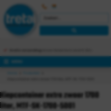
Gratis verzending
binnen Nederland vanaf €
363,-
MENU
Home
Producten
Kiepcontainer extra zwaar 1700 liter, MTF-SK-1700-5001
Kiepcontainer extra zwaar 1700
liter, MTF-SK-1700-5001