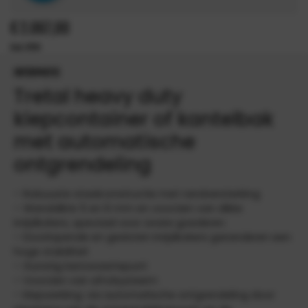
€
2.067,00
INFORMATIE
Tretal heavy duty
kiepcontainer of kantelbak
met automatische
ontgrendeling
– Robuuste staalconstructie met randversterking
– Wanddikte 5 en 6 mm en voorzien van dikke
inrijdkokers, speciaal voor zware goederen
– Doorlopende en gesloten inrijdkokers garanderen een
hoge stabiliteit
– Gunstig lastzwaartepunt
– Voorzien van afrolsysteem
– Kiepwerking: via automatische ontgrendeling door