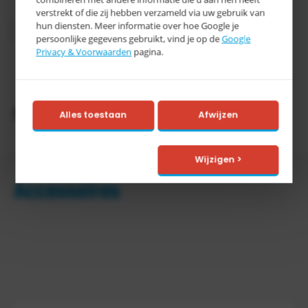
Inhoud
1700 liter
verstrekt of die zij hebben verzameld via uw gebruik van
hun diensten. Meer informatie over hoe Google je
Categorie
E
persoonlijke gegevens gebruikt, vind je op de
Google
Privacy & Voorwaarden
pagina.
> 15
Levertijd
werkdagen
Productomschrijving
Alles toestaan
Afwijzen
Wijzigen >
Accessoires