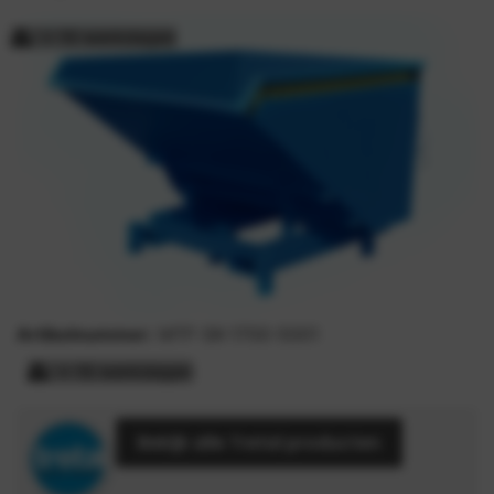
> 15 werkdagen
Artikelnummer:
MTF-SK-1700-5001
> 15 werkdagen
Bekijk alle Tretal producten