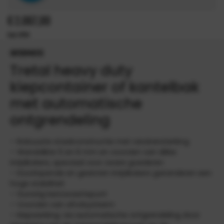
€
2.067,00
INFORMATIE
Tretal heavy duty
kiepcontainer of kantelbak
met automatische
ontgrendeling
– Robuuste staalconstructie met randversterking
– Wanddikte 5 en 6 mm en voorzien van dikke
inrijdkokers, speciaal voor zware goederen
– Doorlopende en gesloten inrijdkokers garanderen een
hoge stabiliteit
– Gunstig lastzwaartepunt
– Voorzien van afrolsysteem
– Kiepwerking: via automatische ontgrendeling door