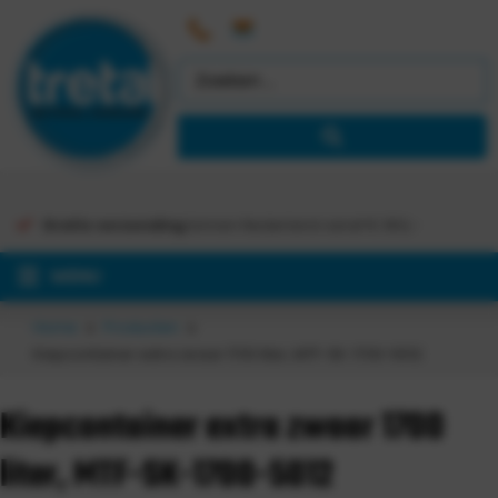
Gratis verzending
binnen Nederland vanaf €
363,-
MENU
Home
Producten
Kiepcontainer extra zwaar 1700 liter, MTF-SK-1700-5012
Kiepcontainer extra zwaar 1700
liter, MTF-SK-1700-5012