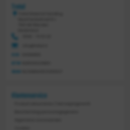
Tretal
Tretal Material Handling
Nijverheidsstraat 8 c
7641 AB Wierden
Nederland
0546 - 74 53 20
info@tretal.nl
KVK
54068959
BTW
NL851144226B01
IBAN
NL21ABNA0523255527
Klantenservice
Product retourneren / Herroepingsrecht
Bescherming persoonsgegevens
Algemene voorwaarden
Cookies