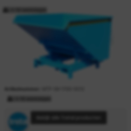
> 15 werkdagen
Artikelnummer:
MTF-SK-1700-5012
> 15 werkdagen
Bekijk alle Tretal producten