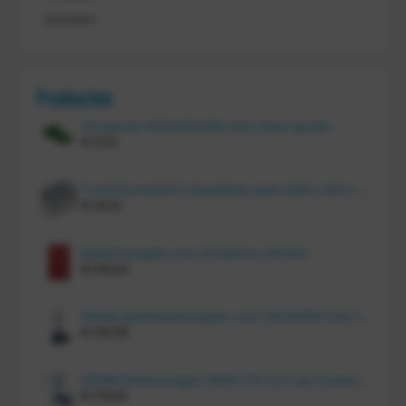
Klachten
Producten
Vouwkrat 400x300x180 mm, kleur groen
€
11,70
Tretal kunststof stapelbak open 600 x 400 x 220 mm
€
20,10
Bakkenwagen voor 8 bakken, KM 164
€
414,00
FRAMI gasflessenwagen voor 30/40/50 liter fles op PU wielen (anti lek wielen), 210.008-AL
€
134,00
FRAMI Platenwagen 1060×710 mm op massief rubber wielen, 206.007
€
174,00