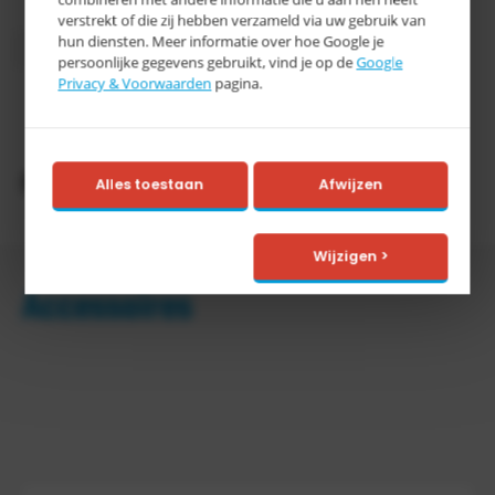
Inhoud
1700 liter
verstrekt of die zij hebben verzameld via uw gebruik van
hun diensten. Meer informatie over hoe Google je
Categorie
E
persoonlijke gegevens gebruikt, vind je op de
Google
Privacy & Voorwaarden
pagina.
> 15
Levertijd
werkdagen
Productomschrijving
Alles toestaan
Afwijzen
Wijzigen >
Accessoires