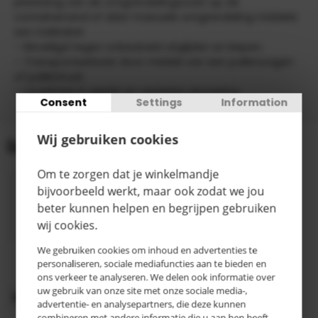
plaatsing van de ontgrendelingsvoet op de
containerrand of ddor manuele ontgrendeling middels
een trekkabel
– Beveiligd tegen onbedoeld afglijden en kiepen
– Transporteerbaar door middel van een palletwagen
of pallettruck
– Leverbaar in gelakt en verzinkte uitvoering
Consent
Settings
Information
Wij gebruiken cookies
Gegevens
Om te zorgen dat je winkelmandje
1720 x
bijvoorbeeld werkt, maar ook zodat we jou
1570 x
beter kunnen helpen en begrijpen gebruiken
Afmeting
1240 mm
wij cookies.
(LxBxH)
We gebruiken cookies om inhoud en advertenties te
RAL 5012
Kleur
personaliseren, sociale mediafuncties aan te bieden en
lichtblauw
ons verkeer te analyseren. We delen ook informatie over
uw gebruik van onze site met onze sociale media-,
Oppervlaktebehandeling
Gelakt
advertentie- en analysepartners, die deze kunnen
combineren met andere informatie die u aan hen heeft