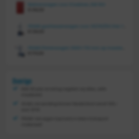
Bakkenwagen voor 8 bakken, KM 164
€
414,00
FRAMI gasflessenwagen voor 30/40/50 liter fles op PU wielen (anti lek wielen), 210.008-AL
€
134,00
FRAMI Platenwagen 1060×710 mm op massief rubber wielen, 206.007
€
174,00
Overige
Met 30 jaar ervaring regelen wij alles, zelfs
maatwerk
Gratis verzending binnen Nederland vanaf
300,-
excl. BTW
FRAMI: het eigen topmerk in intern transport
materieel!