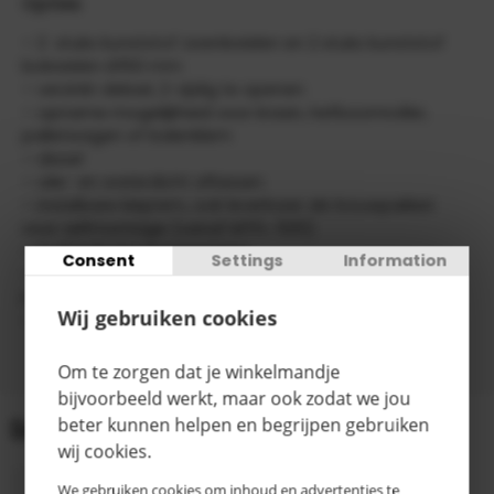
Opties
– 2 stuks kunststof zwenkwielen en 2 stuks kunststof
bokwielen Ø150 mm
– verzinkt deksel, 2-zijdig te openen
– opname mogelijkheid voor kraan, hefboomroller,
palletwagen of balenklem
– dissel
– olie- en waterdicht aflassen
– instelbare kieprem, ook leverbaar als bouwpakket
voor zelfmontage (vanaf MTFL-500)
– hydraulische kiepinrichting
Consent
Settings
Information
– opzetframe om de inhoud te vergroten (achteraf
montage mogelijk)
Wij gebruiken cookies
– speciale uitvoeringen (b.v. RVS)
Om te zorgen dat je winkelmandje
bijvoorbeeld werkt, maar ook zodat we jou
Gegevens
beter kunnen helpen en begrijpen gebruiken
wij cookies.
1440 x
We gebruiken cookies om inhoud en advertenties te