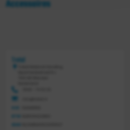
Accessoires
Tretal
Tretal Material Handling
Nijverheidsstraat 8 c
7641 AB Wierden
Nederland
0546 - 74 53 20
info@tretal.nl
KVK
54068959
BTW
NL851144226B01
IBAN
NL21ABNA0523255527