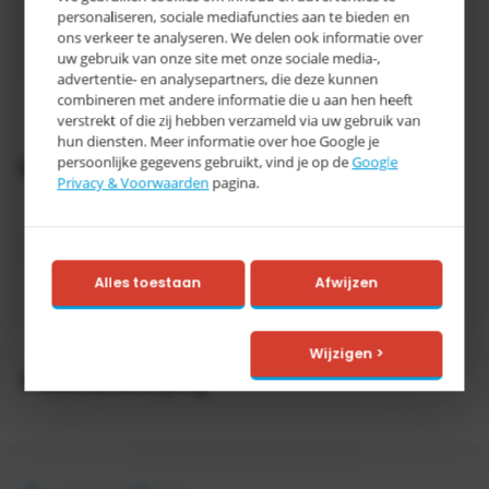
personaliseren, sociale mediafuncties aan te bieden en
780 x 680
Afmeting
ons verkeer te analyseren. We delen ook informatie over
mm
uw gebruik van onze site met onze sociale media-,
(LxBxH)
advertentie- en analysepartners, die deze kunnen
combineren met andere informatie die u aan hen heeft
RAL 3000
Kleur
verstrekt of die zij hebben verzameld via uw gebruik van
vuurrood
hun diensten. Meer informatie over hoe Google je
persoonlijke gegevens gebruikt, vind je op de
Google
Oppervlaktebehandeling
Gelakt
Privacy & Voorwaarden
pagina.
Inhoud
500 liter
Categorie
E
Alles toestaan
Afwijzen
> 15
Levertijd
werkdagen
Wijzigen >
Productomschrijving