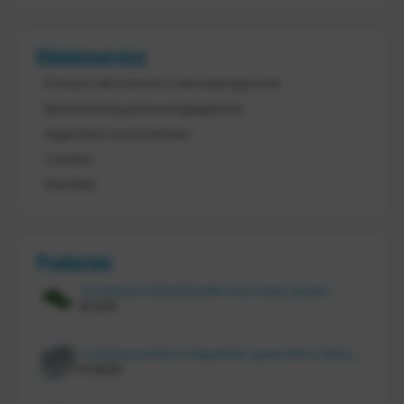
Klantenservice
Product retourneren / Herroepingsrecht
Bescherming persoonsgegevens
Algemene voorwaarden
Cookies
Klachten
Producten
Vouwkrat 400x300x180 mm, kleur groen
€
11,70
Tretal kunststof stapelbak open 600 x 400 x 220 mm
€
20,10