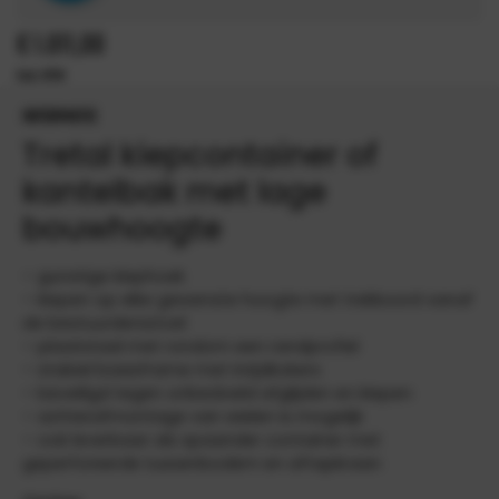
€
1.011,00
INFORMATIE
Tretal kiepcontainer of
kantelbak met lage
bouwhoogte
– gunstige kiephoek
– kiepen op elke gewenste hoogte met trekkoord vanaf
de bestuurdersstoel
– plaatstaal met rondom een randprofiel
– stabiel basisframe met inrijdkokers
– beveiligd tegen onbedoeld afglijden en kiepen
– achterafmontage van wielen is mogelijk
– ook leverbaar als spaander container met
geperforeerde tussenbodem en aftapkraan