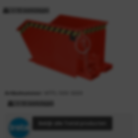
> 15 werkdagen
Artikelnummer:
MTFL-500-3000
> 15 werkdagen
Bekijk alle Tretal producten