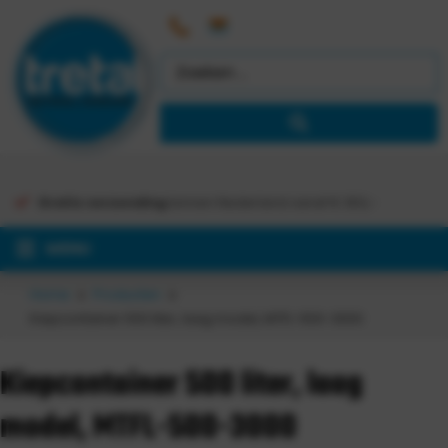
Gratis verzending
binnen Nederland vanaf €
363,-
MENU
Home
Producten
Kiepcontainer 500 liter, laag model, MTFL-500-3000
Kiepcontainer 500 liter, laag
model, MTFL-500-3000