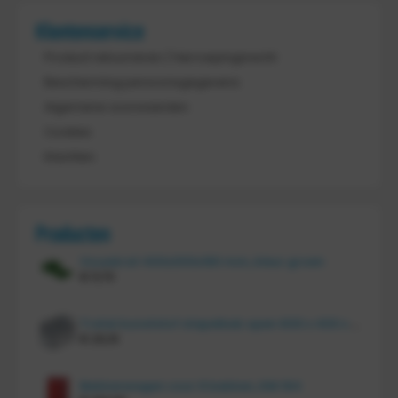
Klantenservice
Product retourneren / Herroepingsrecht
Bescherming persoonsgegevens
Algemene voorwaarden
Cookies
Klachten
Producten
Vouwkrat 400x300x180 mm, kleur groen
€
11,70
Tretal kunststof stapelbak open 600 x 400 x 220 mm
€
20,10
Bakkenwagen voor 8 bakken, KM 164