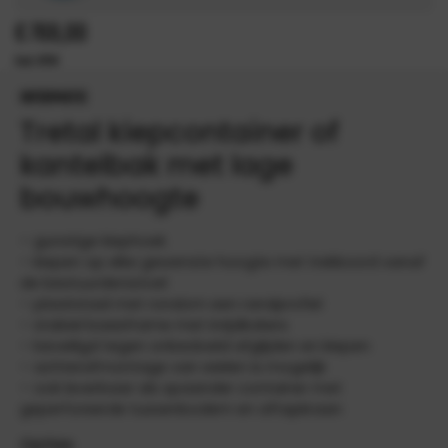
€
769,00
INFORMATIE
Tretal kiepcontainer of
kantelbak met lage
bouwhoogte
– gunstige kiephoek
– kiepen op elke gewenste hoogte met trekkoord vanaf
de bestuurdersstoel
– plaatstaal met rondom een randprofiel
– stabiel basisframe met inrijdkokers
– beveiligd tegen onbedoeld afglijden en kiepen
– achterafmontage van wielen is mogelijk
– ook leverbaar als spaander container met
geperforeerde tussenbodem en aftapkraan
Opties