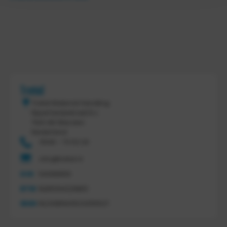
Tretal
Tretal Material Handling
Nijverheidsstraat 8 c
7641 AB Wierden
Nederland
0546 - 74 53 20
info@tretal.nl
KVK
54068959
BTW
NL851144226B01
IBAN
NL21ABNA0523255527