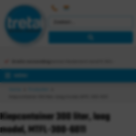
Gratis verzending
binnen Nederland vanaf €
363,-
MENU
Home
Producten
Kiepcontainer 300 liter, laag model, MTFL-300-6011
Kiepcontainer 300 liter, laag
model, MTFL-300-6011