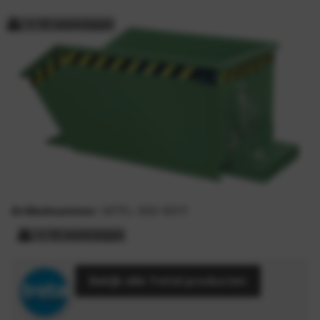
> 15 werkdagen
Artikelnummer:
MTFL-300-6011
> 15 werkdagen
Bekijk alle Tretal producten