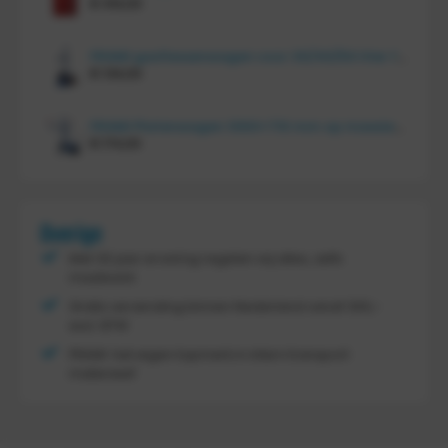
€
414,00
FRAMI gasflessenwagen voor 30/40/50 liter fles op PU wielen (anti lek wielen), 210.008-AL
€
134,00
FRAMI Platenwagen 1060×710 mm op massief rubber wielen, 206.007
€
174,00
Overige
Met 30 jaar ervaring regelen wij alles, zelfs
maatwerk
Gratis verzending binnen Nederland vanaf
300,-
excl. BTW
FRAMI: het eigen topmerk in intern transport
materieel!