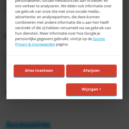
personaliseren, sociale mediafuncties aan te bieden en
Afmeting
x 580 mm
ons verkeer te analyseren. We delen ook informatie over
(LxBxH)
uw gebruik van onze site met onze sociale media-,
advertentie- en analysepartners, die deze kunnen
RAL 6011
combineren met andere informatie die u aan hen heeft
Kleur
resedagroen
verstrekt of die zij hebben verzameld via uw gebruik van
hun diensten. Meer informatie over hoe Google je
Oppervlaktebehandeling
Gelakt
persoonlijke gegevens gebruikt, vind je op de
Google
Privacy & Voorwaarden
pagina.
Inhoud
300 liter
Categorie
E
> 15
Alles toestaan
Afwijzen
Levertijd
werkdagen
Wijzigen >
Productomschrijving
Accessoires