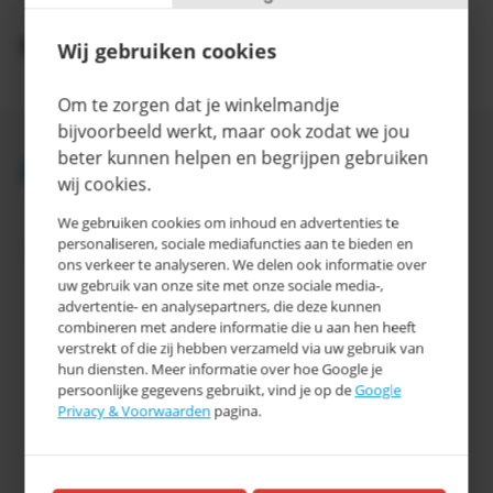
Productomschrijving
Wij gebruiken cookies
Om te zorgen dat je winkelmandje
bijvoorbeeld werkt, maar ook zodat we jou
Accessoires
beter kunnen helpen en begrijpen gebruiken
wij cookies.
We gebruiken cookies om inhoud en advertenties te
personaliseren, sociale mediafuncties aan te bieden en
ons verkeer te analyseren. We delen ook informatie over
uw gebruik van onze site met onze sociale media-,
advertentie- en analysepartners, die deze kunnen
combineren met andere informatie die u aan hen heeft
verstrekt of die zij hebben verzameld via uw gebruik van
hun diensten. Meer informatie over hoe Google je
persoonlijke gegevens gebruikt, vind je op de
Google
Privacy & Voorwaarden
pagina.