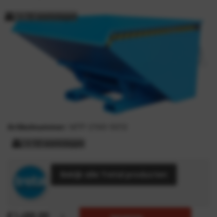
> 15 werkdagen
Artikelnummer:
MTF-2100-5012
> 15 werkdagen
Bekijk alle Tretal producten