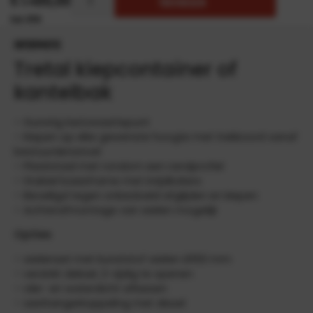
€
1.490,00
TOEVOEGEN
INFORMATIE
Tretal kiepcontainer of
kantelbak
– Gunstig lastzwaartepunt
– Kiepen op elke gewenste hoogte met trekkoord vanaf
bestuurdersstoel
– Plaatstaal met rondom een randprofiel
– Stabiel basisframe met inrijdkokers
– Beveiligd tegen onbedoeld afglijden en kiepen
– Achterafmontage van wielen mogelijk
Opties
– wielenset met kunststof wielen Ø150 mm
– verzinkt deksel, 2-zijdig te openen
– olie- en waterdicht aflassen
– aanhangerkoppeling met dissel