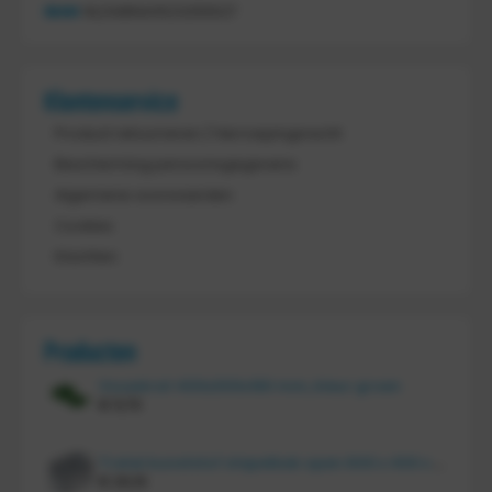
IBAN
NL21ABNA0523255527
Klantenservice
Product retourneren / Herroepingsrecht
Bescherming persoonsgegevens
Algemene voorwaarden
Cookies
Klachten
Producten
Vouwkrat 400x300x180 mm, kleur groen
€
11,70
Tretal kunststof stapelbak open 600 x 400 x 220 mm
€
20,10