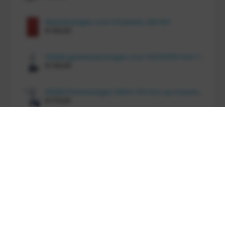
Bakkenwagen voor 8 bakken, KM 164
€
414,00
FRAMI gasflessenwagen voor 30/40/50 liter fles op PU wielen (anti lek wielen), 210.008-AL
€
134,00
FRAMI Platenwagen 1060×710 mm op massief rubber wielen, 206.007
€
174,00
Overige
Met 30 jaar ervaring regelen wij alles, zelfs
maatwerk
Gratis verzending binnen Nederland vanaf
300,-
excl. BTW
FRAMI: het eigen topmerk in intern transport
materieel!