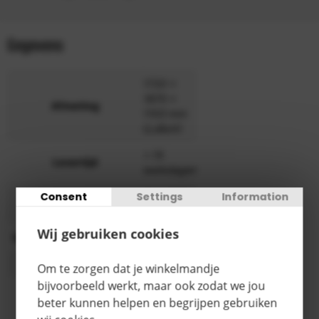
Gegevens
1720 x
1870 x
Afmeting
1103 mm
(LxBxH)
> 15
Levertijd
werkdagen
Consent
Settings
Information
RAL 5012
Kleur
lichtblauw
Wij gebruiken cookies
Oppervlaktebehandeling
Gelakt
Inhoud
2100 liter
Om te zorgen dat je winkelmandje
bijvoorbeeld werkt, maar ook zodat we jou
Categorie
E
beter kunnen helpen en begrijpen gebruiken