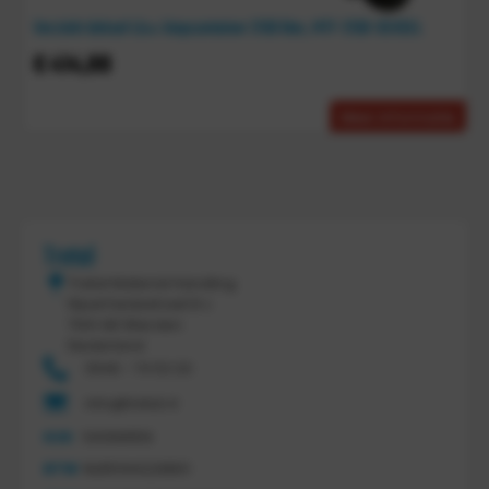
Verzinkt deksel t.b.v. kiepcontainer 2100 liter, MTF-2100-DEKSEL
€
414,00
Meer informatie
Tretal
Tretal Material Handling
Nijverheidsstraat 8 c
7641 AB Wierden
Nederland
0546 - 74 53 20
info@tretal.nl
KVK
54068959
BTW
NL851144226B01