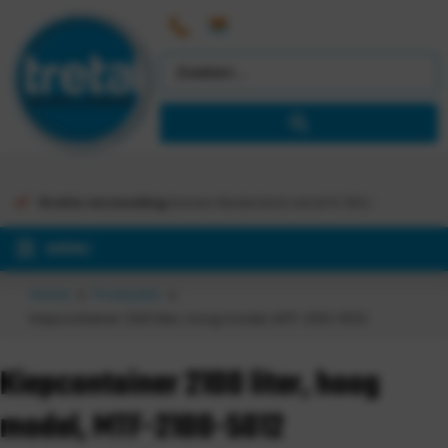
Gratis verzending
binnen Nederland vanaf €
363,-
MENU
Home
Producten
Kiepcontainer 2100 liter, hoog model, MTF-2100-5012
Kiepcontainer 2100 liter, hoog
model, MTF-2100-5012