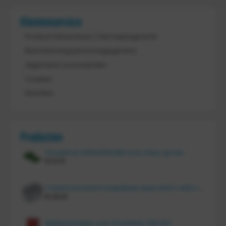
Klantenservice
Product retourneren / Herroepingsrecht
Bescherming persoonsgegevens
Algemene voorwaarden
Cookies
Klachten
Producten
Vouwkrat 400x300x180 mm, kleur groen
€
11,70
Tretal kunststof stapelbak open 600 x 400 x 220 mm
€
20,10
Bakkenwagen voor 8 bakken, KM 164