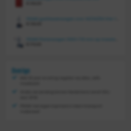
€
414,00
FRAMI gasflessenwagen voor 30/40/50 liter fles op PU wielen (anti lek wielen), 210.008-AL
€
134,00
FRAMI Platenwagen 1060×710 mm op massief rubber wielen, 206.007
€
174,00
Overige
Met 30 jaar ervaring regelen wij alles, zelfs
maatwerk
Gratis verzending binnen Nederland vanaf
300,-
excl. BTW
FRAMI: het eigen topmerk in intern transport
materieel!