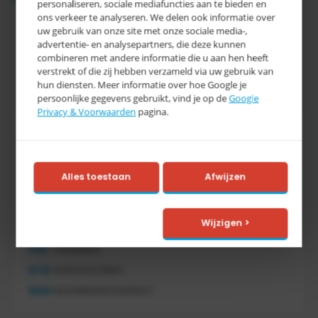
personaliseren, sociale mediafuncties aan te bieden en
ons verkeer te analyseren. We delen ook informatie over
uw gebruik van onze site met onze sociale media-,
advertentie- en analysepartners, die deze kunnen
combineren met andere informatie die u aan hen heeft
verstrekt of die zij hebben verzameld via uw gebruik van
hun diensten. Meer informatie over hoe Google je
persoonlijke gegevens gebruikt, vind je op de
Google
Privacy & Voorwaarden
pagina.
Tretal
Tretal Material Handling
Nijverheidsstraat 8 c
Alles toestaan
Afwijzen
7641 AB Wierden
Nederland
0546 - 74 53 20
Wijzigen >
info@tretal.nl
KVK
54068959
BTW
NL851144226B01
IBAN
NL21ABNA0523255527