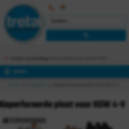
Gratis verzending
binnen Nederland vanaf €
363,-
MENU
Home
Producten
Geperforeerde plaat voor KGW 4-V
Geperforeerde plaat voor KGW 4-V
> 15 werkdagen