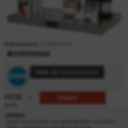
Artikelnummer:
C-KGW-GP4-V
> 15 werkdagen
Bekijk alle Tretal producten
€
87,00
TOEVOEGEN
INFORMATIE
Geperforeerde plaat voor opvangbakken voor kleine
blikken, type KGW 4 in verzinkte uitvoering