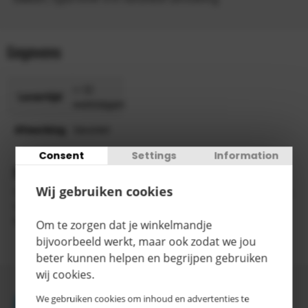
Gegevens
> 15
Levertijd
werkdagen
Afwerking
Verzinkt
Consent
Settings
Information
Productomschrijving
Wij gebruiken cookies
Geperforeerde plaat voor opvangbakken voor kleine blikken,
type KGW. De geperforeerde plaat kan naar keuze worden
besteld in verzinkte uitvoering of roestvrijstalen uitvoering
Om te zorgen dat je winkelmandje
bijvoorbeeld werkt, maar ook zodat we jou
beter kunnen helpen en begrijpen gebruiken
wij cookies.
Accessoires
We gebruiken cookies om inhoud en advertenties te