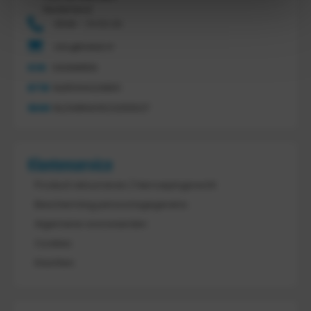
Nederland
0546 - 74 53 20
info@tretal.nl
KVK
54068959
BTW
NL851144226B01
IBAN
NL21ABNA0523255527
Klantenservice
Product retourneren / Herroepingsrecht
Bescherming persoonsgegevens
Algemene voorwaarden
Cookies
Klachten