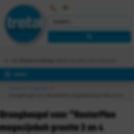
Met
30 jaar ervaring
regelen wij alles, zelfs maatwerk
MENU
Home
Producten
Draagbeugel voor ®RasterPlan magazijnbak grootte 3 en 4
Draagbeugel voor ®RasterPlan
magazijnbak grootte 3 en 4