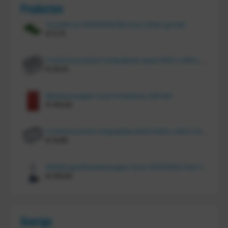
Producten
Vouwkrat 400x300x180 mm, kleur groen
€
11,70
Tretal kunststof stapelbak open 600 x 400 x 220 mm
€
20,10
Bakkenwagen voor 8 bakken, KM 164
€
414,00
Tretal kunstof stapelbak dicht 600 x 400 x 120 mm
€
14,85
FRAMI gasflessenwagen voor 30/40/50 liter fles op PU wielen (anti lek wielen), 210.008-AL
€
134,00
Overige