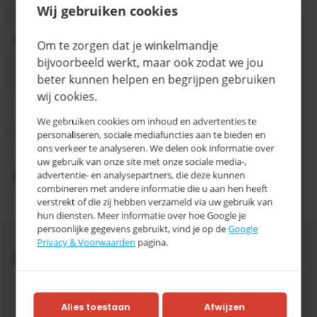
Wij gebruiken cookies
Capaciteit
45 kg
Totale hoogte
940 mm
Om te zorgen dat je winkelmandje
bijvoorbeeld werkt, maar ook zodat we jou
Totale
510 mm
beter kunnen helpen en begrijpen gebruiken
breedte
wij cookies.
Categorie
E
We gebruiken cookies om inhoud en advertenties te
Levertijd
3-5 werkdagen
personaliseren, sociale mediafuncties aan te bieden en
ons verkeer te analyseren. We delen ook informatie over
uw gebruik van onze site met onze sociale media-,
Productomschrijving
advertentie- en analysepartners, die deze kunnen
combineren met andere informatie die u aan hen heeft
verstrekt of die zij hebben verzameld via uw gebruik van
hun diensten. Meer informatie over hoe Google je
persoonlijke gegevens gebruikt, vind je op de
Google
Privacy & Voorwaarden
pagina.
Accessoires
Alles toestaan
Afwijzen