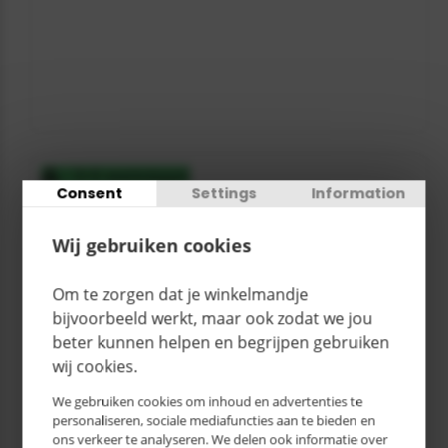
3-5 werkdagen
Consent
Settings
Information
Wij gebruiken cookies
Om te zorgen dat je winkelmandje
bijvoorbeeld werkt, maar ook zodat we jou
beter kunnen helpen en begrijpen gebruiken
wij cookies.
We gebruiken cookies om inhoud en advertenties te
personaliseren, sociale mediafuncties aan te bieden en
ons verkeer te analyseren. We delen ook informatie over