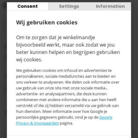
Gegevens
Consent
Settings
Information
Wij gebruiken cookies
poedercoating
Kleur
rood
Om te zorgen dat je winkelmandje
Aantal
2
bijvoorbeeld werkt, maar ook zodat we jou
legborden
beter kunnen helpen en begrijpen gebruiken
Platform
900 x 440
wij cookies.
maat
mm
We gebruiken cookies om inhoud en advertenties te
Categorie
E
personaliseren, sociale mediafuncties aan te bieden en
ons verkeer te analyseren. We delen ook informatie over
3-5
uw gebruik van onze site met onze sociale media-,
Levertijd
werkdagen
advertentie- en analysepartners, die deze kunnen
combineren met andere informatie die u aan hen heeft
verstrekt of die zij hebben verzameld via uw gebruik van
Productomschrijving
hun diensten. Meer informatie over hoe Google je
persoonlijke gegevens gebruikt, vind je op de
Google
Privacy & Voorwaarden
pagina.