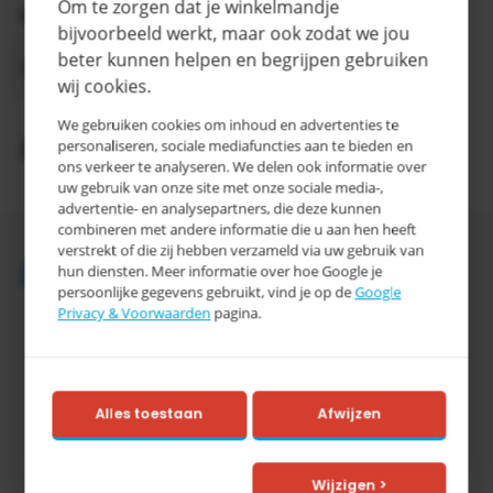
Om te zorgen dat je winkelmandje
Categorie
D
bijvoorbeeld werkt, maar ook zodat we jou
3-5
beter kunnen helpen en begrijpen gebruiken
Levertijd
werkdagen
wij cookies.
We gebruiken cookies om inhoud en advertenties te
Productomschrijving
personaliseren, sociale mediafuncties aan te bieden en
ons verkeer te analyseren. We delen ook informatie over
uw gebruik van onze site met onze sociale media-,
advertentie- en analysepartners, die deze kunnen
combineren met andere informatie die u aan hen heeft
verstrekt of die zij hebben verzameld via uw gebruik van
Accessoires
hun diensten. Meer informatie over hoe Google je
persoonlijke gegevens gebruikt, vind je op de
Google
Privacy & Voorwaarden
pagina.
Alles toestaan
Afwijzen
Tretal
Wijzigen >