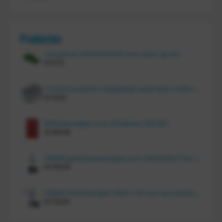
Producten
Vouwkrat 400x300x180 mm, kleur groen
€
11,70
Tretal kunststof stapelbak open 600 x 400 x 220 mm
€
20,10
Bakkenwagen voor 8 bakken, KM 164
€
414,00
FRAMI gasflessenwagen voor 30/40/50 liter fles op PU wielen (anti lek wielen), 210.008-AL
€
134,00
FRAMI Platenwagen 1060×710 mm op massief rubber wielen, 206.007
€
174,00