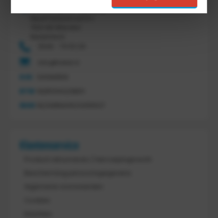
Tretal Material Handling
Nijverheidsstraat 8 c
7641 AB Wierden
Nederland
0546 - 74 53 20
info@tretal.nl
KVK
54068959
BTW
NL851144226B01
IBAN
NL21ABNA0523255527
Klantenservice
Product retourneren / Herroepingsrecht
Bescherming persoonsgegevens
Algemene voorwaarden
Cookies
Klachten