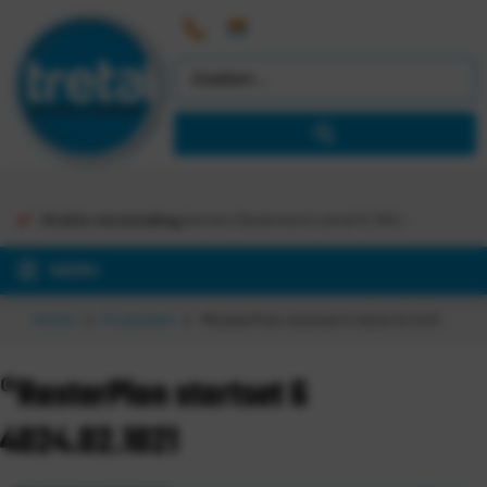
Gratis verzending
binnen Nederland vanaf €
363,-
MENU
Home
Producten
®RasterPlan startset 6 4024.02.1021
®RasterPlan startset 6
4024.02.1021