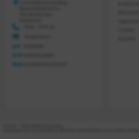
Tretal Material Handling
Product r
Nijverheidsstraat 8 c
Bescherm
7641 AB Wierden
Nederland
Algemene
0546 - 74 53 20
Cookies
info@tretal.nl
Klachten
KVK
54068959
BTW
NL851144226B01
IBAN
NL21ABNA0523255527
© 2026 – Tretal Material Handling
Alle prijzen zijn inclusief BTW en exclusief verzendkosten, tenzij anders weer