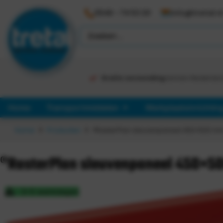
0546 - 74 53 20
info@tretal.n
Gratis verzending
binnen Nederlan
Home
Transportmiddelen
Werkplaatsinrichtin
Home
Producten
®RasterPlan sleuvenpaneel 450×500 mm
®RasterPlan sleuvenpaneel 450×5
3-5 werkdagen