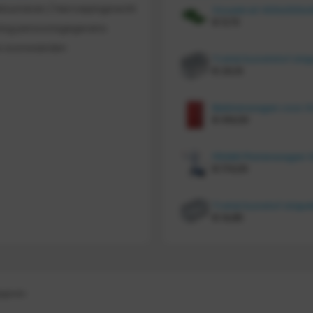
etourneren / Herroepingsrecht
€
11,70
ing persoonsgegevens
 voorwaarden
€
20,10
€
414,00
€
174,00
€
14,85
gegeven