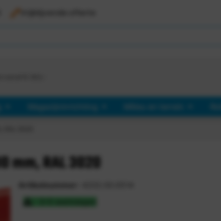
l
Vrijblijvende offerte
d vanaf €
363,-
g
Magazijninrichting
Milieu en terrein
Ro
, RAL 3020
00 mm, RAL 3020
Artikelnummer:
4202.00.0514
3-5 werkdagen