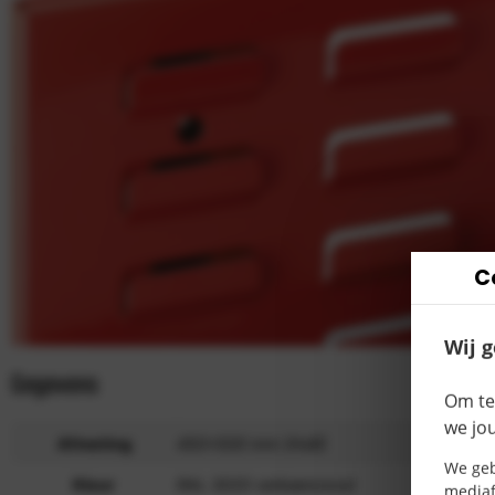
C
Wij 
Gegevens
Produ
Om te
we jo
Afmeting
450×500 mm (HxB)
We geb
Kleur
RAL 3020 verkeersrood
mediaf