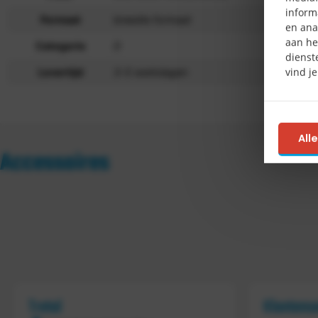
inform
Formaat
breedte formaat
en ana
aan he
Categorie
D
dienst
vind j
Levertijd
3-5 werkdagen
All
Accessoires
Tretal
Klantens