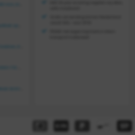
Met 30 jaar ervaring regelen wij alles,
Vouwkrat 400x300x180 mm, kleur groen
zelfs maatwerk
Gratis verzending binnen Nederland
vanaf
300,- excl. BTW
Tretal kunststof stapelbak open 600 x 400 x 220 mm
FRAMI: het eigen topmerk in intern
transport materieel!
Bakkenwagen voor 8 bakken, KM 164
FRAMI Platenwagen 1060×710 mm op massief rubber wielen, 206.007
Tretal kunstof stapelbak dicht 600 x 400 x 120 mm