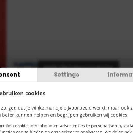
Bekijk alle Kappes producten
onsent
Settings
Informa
€
39,67
TOEVOEGEN
gebruiken cookies
ctomschrijving
 zorgen dat je winkelmandje bijvoorbeeld werkt, maar ook 
u beter kunnen helpen en begrijpen gebruiken wij cookies.
ruiken cookies om inhoud en advertenties te personaliseren, socia
uncties aan te bieden en ons verkeer te analyseren. We delen ook