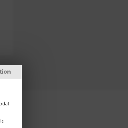
tion
zodat
le