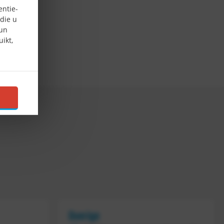
entie-
die u
hun
ikt,
Overige