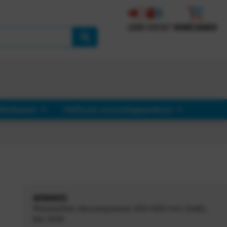
LOGIN
CONTACT
WINKELWAGEN
llenbanen
Heftruck voorzetapparatuur
INFORMATIE
®RasterPlan sleuvenpaneel 450×500 mm (HxB),
RAL 3020