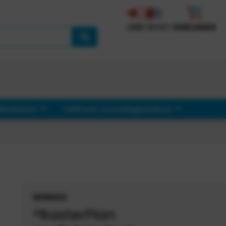
LOGIN
CONTACT
WINKELWAGEN
llenbanen
Heftruck voorzetapparatuur
INFORMATIE
®RasterPlan