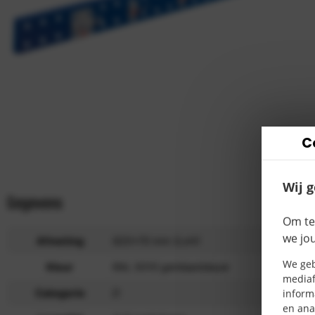
C
Wij 
Gegevens
Produ
Om te
we jo
Afmeting
920×70 mm (LxH)
We geb
Kleur
RAL 5010 gentiaanblauw
mediaf
inform
Categorie
D
en ana