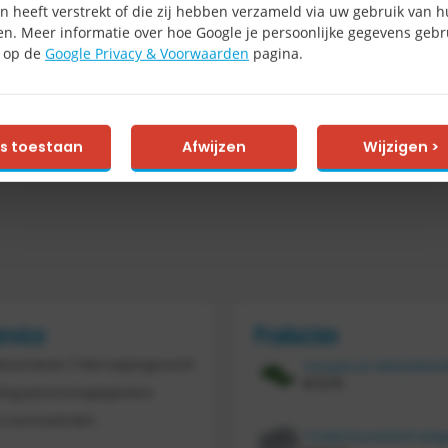
n heeft verstrekt of die zij hebben verzameld via uw gebruik van 
en. Meer informatie over hoe Google je persoonlijke gegevens gebru
e op de
Google Privacy & Voorwaarden
pagina.
es toestaan
Afwijzen
Wijzigen >
ervice
Producten
etourneren / Herroepingsrecht
€
11,70
ing persoonsgegevens
 voorwaarden