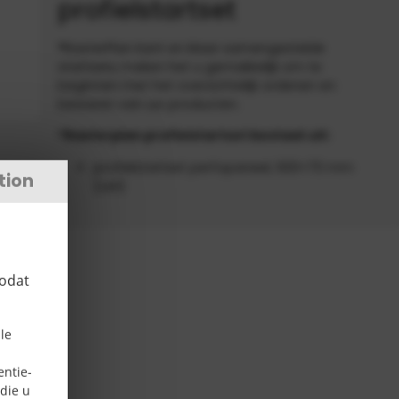
profielstartset
®RasterPlan kant en klaar samengestelde
startsets maken het u gemakkelijk om te
beginnen met het overzichtelijk ordenen en
bewaren van uw producten.
®Rasterplan profielstartset bestaat uit:
profielstartset perfopaneel, 920×70 mm
tion
(LxH)
zodat
le
entie-
die u