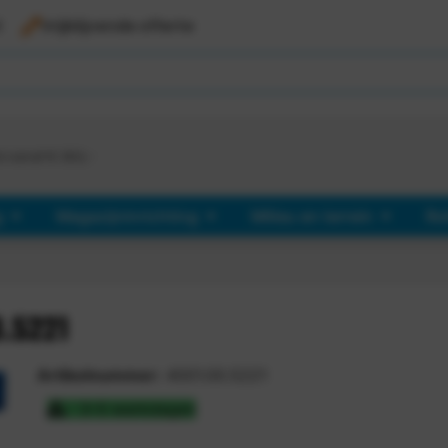
l
Vrijblijvende offerte
d vanaf €
363,-
g
Magazijninrichting
Milieu en terrein
Ro
0.5221
Artikelnummer:
4001.00.5221
3-5 werkdagen