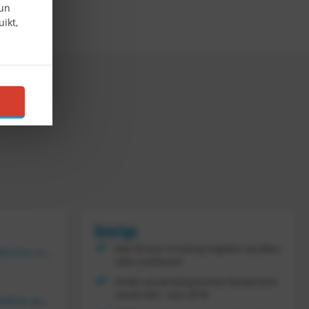
hun
ikt,
Overige
Met 30 jaar ervaring regelen wij alles,
Vouwkrat 400x300x180 mm, kleur groen
zelfs maatwerk
Gratis verzending binnen Nederland
vanaf
300,- excl. BTW
Tretal kunststof stapelbak open 600 x 400 x 220 mm