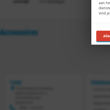
Levertijd
3-5 werkdagen
aan he
dienst
vind j
Accessoires
All
Tretal
Klantens
Tretal Material Handling
Product r
Nijverheidsstraat 8 c
Bescherm
7641 AB Wierden
Nederland
Algemene
0546 - 74 53 20