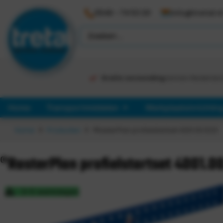
0546 - 74 53 20
info@tretal.n
Gratis verzending
binnen Nederlan
Home
Transportmiddelen
Werkplaatsinrichtin
Home
Producten
®RasterPlan profielstartset 4001.00.5221
®RasterPlan profielstartset 4001.0
3-5 werkdagen