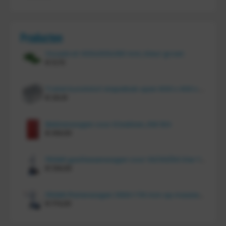
Producten
Vouwkrat 400x300x180 mm, kleur groen
€
11,70
Tretal kunststof stapelbak open 600 x 400 x 220 mm
€
20,10
Bakkenwagen voor 8 bakken, KM 164
€
414,00
FRAMI gasflessenwagen voor 30/40/50 liter fles op PU wielen (anti lek wielen), 210.008-AL
€
134,00
FRAMI Platenwagen 1060×710 mm op massief rubber wielen, 206.007
€
174,00