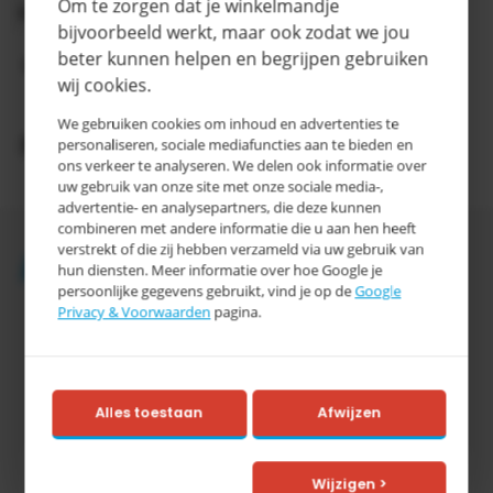
Om te zorgen dat je winkelmandje
Categorie
D
bijvoorbeeld werkt, maar ook zodat we jou
3-5
beter kunnen helpen en begrijpen gebruiken
Levertijd
werkdagen
wij cookies.
We gebruiken cookies om inhoud en advertenties te
Productomschrijving
personaliseren, sociale mediafuncties aan te bieden en
ons verkeer te analyseren. We delen ook informatie over
uw gebruik van onze site met onze sociale media-,
advertentie- en analysepartners, die deze kunnen
combineren met andere informatie die u aan hen heeft
verstrekt of die zij hebben verzameld via uw gebruik van
Accessoires
hun diensten. Meer informatie over hoe Google je
persoonlijke gegevens gebruikt, vind je op de
Google
Privacy & Voorwaarden
pagina.
Alles toestaan
Afwijzen
Tretal
Wijzigen >