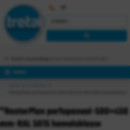
Gratis verzending
binnen Nederland vanaf €
363,-
MENU
Home
Producten
®RasterPlan perfopaneel-500×450 mm-RAL 5015 hemelsblauw
®RasterPlan perfopaneel-500×450
mm-RAL 5015 hemelsblauw