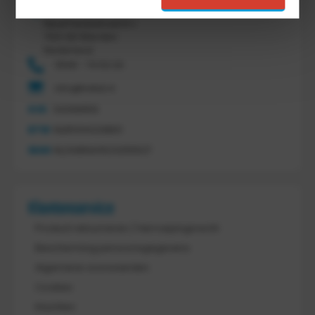
Tretal Material Handling
Nijverheidsstraat 8 c
7641 AB Wierden
Nederland
0546 - 74 53 20
info@tretal.nl
KVK
54068959
BTW
NL851144226B01
IBAN
NL21ABNA0523255527
Klantenservice
Product retourneren / Herroepingsrecht
Bescherming persoonsgegevens
Algemene voorwaarden
Cookies
Klachten