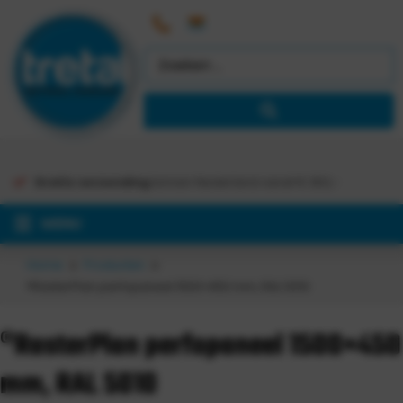
Gratis verzending
binnen Nederland vanaf €
363,-
MENU
Home
Producten
®RasterPlan perfopaneel 1500×450 mm, RAL 5010
®RasterPlan perfopaneel 1500×450
mm, RAL 5010