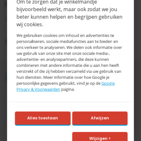
Om te zorgen dat je winkelmandje
Categorie
D
bijvoorbeeld werkt, maar ook zodat we jou
3-5
beter kunnen helpen en begrijpen gebruiken
Levertijd
werkdagen
wij cookies.
We gebruiken cookies om inhoud en advertenties te
Productomschrijving
personaliseren, sociale mediafuncties aan te bieden en
ons verkeer te analyseren. We delen ook informatie over
uw gebruik van onze site met onze sociale media-,
advertentie- en analysepartners, die deze kunnen
combineren met andere informatie die u aan hen heeft
verstrekt of die zij hebben verzameld via uw gebruik van
Accessoires
hun diensten. Meer informatie over hoe Google je
persoonlijke gegevens gebruikt, vind je op de
Google
Privacy & Voorwaarden
pagina.
Alles toestaan
Afwijzen
Tretal
Wijzigen >