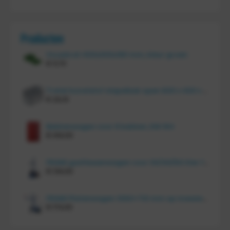
Producten
Vouwkrat 400x300x180 mm, kleur groen
€
11,70
Tretal kunststof stapelbak open 600 x 400 x 220 mm
€
20,10
Bakkenwagen voor 8 bakken, KM 164
€
414,00
FRAMI gasflessenwagen voor 30/40/50 liter fles op PU wielen (anti lek wielen), 210.008-AL
€
134,00
FRAMI Platenwagen 1060×710 mm op massief rubber wielen, 206.007
€
174,00