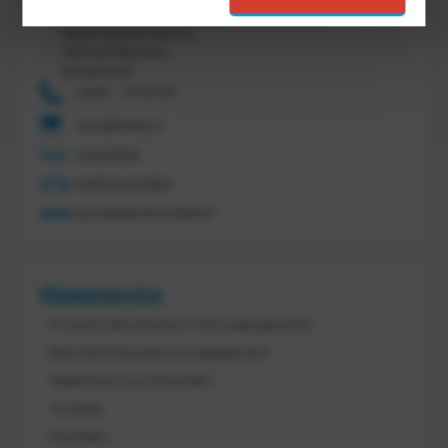
Tretal Material Handling
Nijverheidsstraat 8 c
7641 AB Wierden
Nederland
0546 - 74 53 20
info@tretal.nl
KVK
54068959
BTW
NL851144226B01
IBAN
NL21ABNA0523255527
Klantenservice
Product retourneren / Herroepingsrecht
Bescherming persoonsgegevens
Algemene voorwaarden
Cookies
Klachten