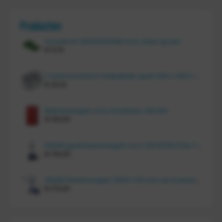
Producten
Vouwkrat 400x300x180 mm, kleur groen
€
11,70
Tretal kunststof stapelbak open 600 x 400 x 220 mm
€
20,10
Bakkenwagen voor 8 bakken, KM 164
€
414,00
FRAMI gasflessenwagen voor 30/40/50 liter fles op PU wielen (anti lek wielen), 210.008-AL
€
134,00
FRAMI Platenwagen 1060×710 mm op massief rubber wielen, 206.007
€
174,00