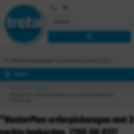
Gratis verzending
binnen Nederland vanaf €
363,-
MENU
Home
Producten
®RasterPlan orderpickwagen met 3 rechte legborden,
7708.00.0121
®RasterPlan orderpickwagen met 3
rechte legborden, 7708.00.0121