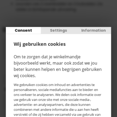
voorzien van 2 zwenkwielen en 2 bokwielen. De
wielen in lichtlopende uitvoering
Gegevens
Consent
Settings
Information
Wij gebruiken cookies
923 x 383 x
Afmeting
485 mm
(HxBxD)
Om te zorgen dat je winkelmandje
bijvoorbeeld werkt, maar ook zodat we jou
RAL 5010
Kleur
beter kunnen helpen en begrijpen gebruiken
gentiaanblauw
wij cookies.
Aantal legborden
3
We gebruiken cookies om inhoud en advertenties te
Oppervlaktebehandeling
Poedercoating
personaliseren, sociale mediafuncties aan te bieden en
ons verkeer te analyseren. We delen ook informatie over
zonder
uw gebruik van onze site met onze sociale media-,
Bakafmeting
bakken
advertentie- en analysepartners, die deze kunnen
combineren met andere informatie die u aan hen heeft
Categorie
D
verstrekt of die zij hebben verzameld via uw gebruik van