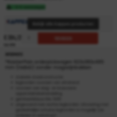
3-5 werkdagen
Bekijk alle Kappes producten
€
384,12
TOEVOEGEN
INFORMATIE
®RasterPlan orderpickwagen 923x383x485
mm (HxBxD) zonder magazijnbakken
stabiele staalconstructie
legborden voorzien van afrolrand
voorzien van slag- en krasvaste
oppervlaktebehandeling
gentiaanblauw RAL 5010
uitgevoerd met rechte legborden. Uitvoering met
gedeeltelijke schuine legborden is mogelijk (zie
artikelen in webshop)