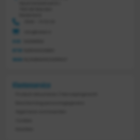
Nijverheidsstraat 8 c
7641 AB Wierden
Nederland
0546 - 74 53 20
info@tretal.nl
KVK
54068959
BTW
NL851144226B01
IBAN
NL21ABNA0523255527
Klantenservice
Product retourneren / Herroepingsrecht
Bescherming persoonsgegevens
Algemene voorwaarden
Cookies
Klachten