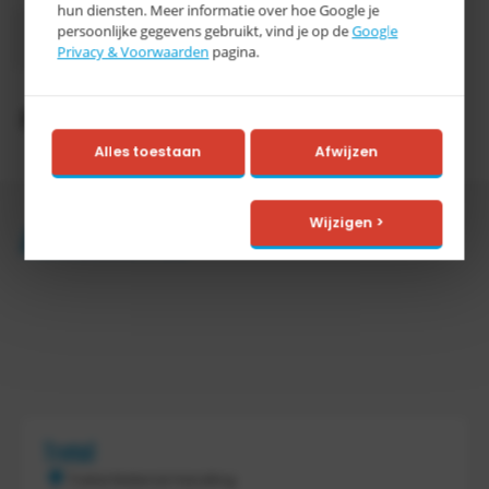
hun diensten. Meer informatie over hoe Google je
3-5
persoonlijke gegevens gebruikt, vind je op de
Google
Levertijd
werkdagen
Privacy & Voorwaarden
pagina.
Productomschrijving
Alles toestaan
Afwijzen
Wijzigen >
Accessoires
Tretal
Tretal Material Handling