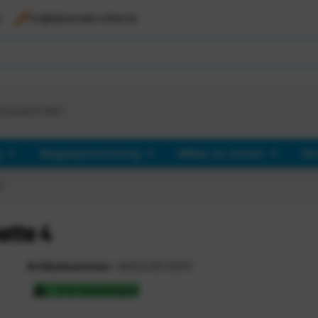
l
Vrijblijvende offerte
d vanaf €
363,-
g
Magazijninrichting
Milieu en terrein
Ro
4
otte 4
Artikelnummer:
6003.00.0251
3-5 werkdagen