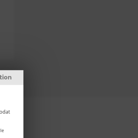
tion
zodat
le