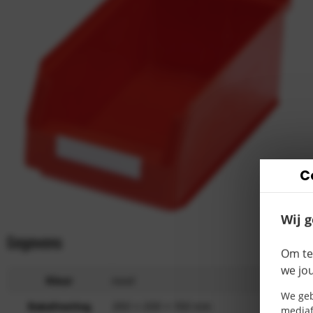
C
Wij 
Gegevens
Produ
Om te
we jo
Kleur
rood
We geb
Bakafmeting
350 x 200 x 150 mm
mediaf