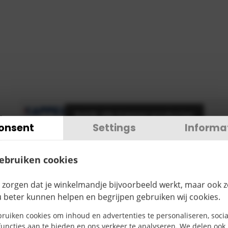
Bekijk alle Kappes producten
onsent
Settings
Informa
€
7,00
TOEVOEGEN
gebruiken cookies
ctomschrijving
 zorgen dat je winkelmandje bijvoorbeeld werkt, maar ook 
u beter kunnen helpen en begrijpen gebruiken wij cookies.
ruiken cookies om inhoud en advertenties te personaliseren, socia
uncties aan te bieden en ons verkeer te analyseren. We delen ook