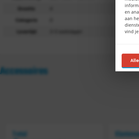
inform
Grootte
4
en ana
aan he
Categorie
D
dienst
vind j
Levertijd
3-5 werkdagen
All
Accessoires
Tretal
Klantens