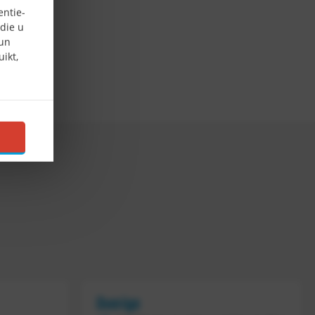
entie-
die u
hun
ikt,
Overige