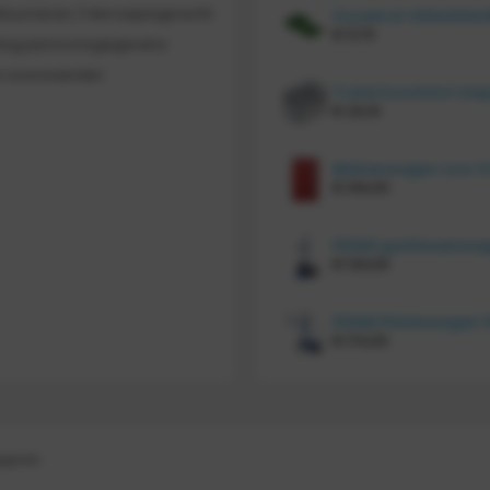
etourneren / Herroepingsrecht
€
11,70
ing persoonsgegevens
 voorwaarden
€
20,10
€
414,00
€
134,00
€
174,00
gegeven