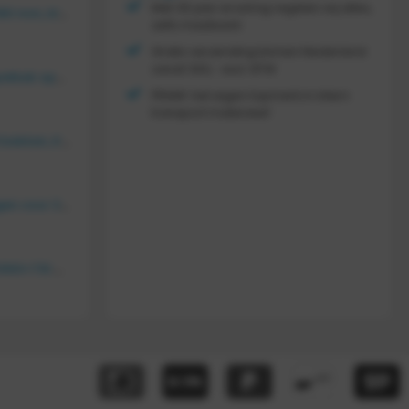
Met 30 jaar ervaring regelen wij alles,
Vouwkrat 400x300x180 mm, kleur groen
zelfs maatwerk
Gratis verzending binnen Nederland
vanaf
300,- excl. BTW
Tretal kunststof stapelbak open 600 x 400 x 220 mm
FRAMI: het eigen topmerk in intern
transport materieel!
Bakkenwagen voor 8 bakken, KM 164
FRAMI gasflessenwagen voor 30/40/50 liter fles op PU wielen (anti lek wielen), 210.008-AL
FRAMI Platenwagen 1060×710 mm op massief rubber wielen, 206.007