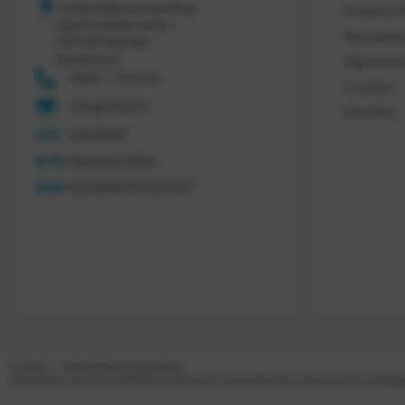
Tretal Material Handling
Product r
Nijverheidsstraat 8 c
Bescherm
7641 AB Wierden
Nederland
Algemene
0546 - 74 53 20
Cookies
info@tretal.nl
Klachten
KVK
54068959
BTW
NL851144226B01
IBAN
NL21ABNA0523255527
© 2026 – Tretal Material Handling
Alle prijzen zijn inclusief BTW en exclusief verzendkosten, tenzij anders weer