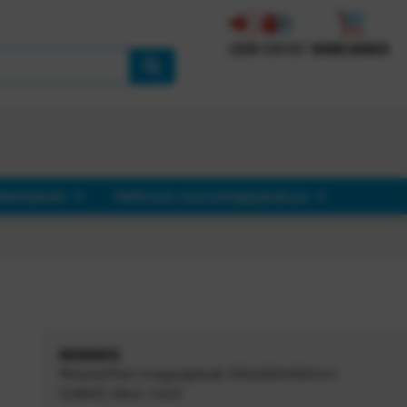
LOGIN
CONTACT
WINKELWAGEN
llenbanen
Heftruck voorzetapparatuur
INFORMATIE
®RasterPlan magazijnbak 350x200x150mm
(LxBxH), kleur: rood