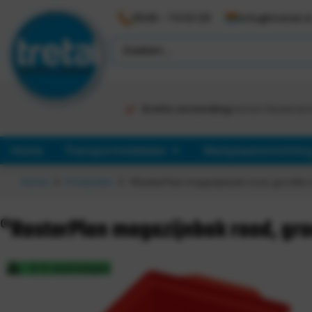
0546 - 74 53 20
info@tretal.n
Gratis verzending
binnen Nederlan
Home
Transportmiddelen
Werkplaatsinrichtin
Home
Producten
®RasterPlan magazijnbak rood, grootte 
®RasterPlan magazijnbak rood, gro
3-5 werkdagen