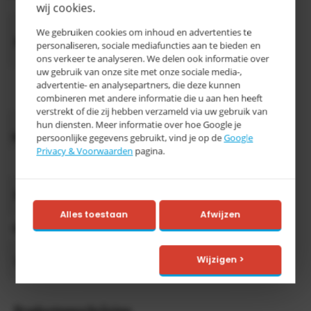
wij cookies.
1950 x
We gebruiken cookies om inhoud en advertenties te
Afmeting
1000 mm
personaliseren, sociale mediafuncties aan te bieden en
(HxB)
ons verkeer te analyseren. We delen ook informatie over
uw gebruik van onze site met onze sociale media-,
RAL 7035
advertentie- en analysepartners, die deze kunnen
Kleur
lichtgrijs
combineren met andere informatie die u aan hen heeft
verstrekt of die zij hebben verzameld via uw gebruik van
Aantal
hun diensten. Meer informatie over hoe Google je
3 legborden
legborden
persoonlijke gegevens gebruikt, vind je op de
Google
Privacy & Voorwaarden
pagina.
Diepte
500 mm
deuren met
Deurtype
zichtvenster
Alles toestaan
Afwijzen
Categorie
D
10-15
Wijzigen >
Levertijd
werkdagen