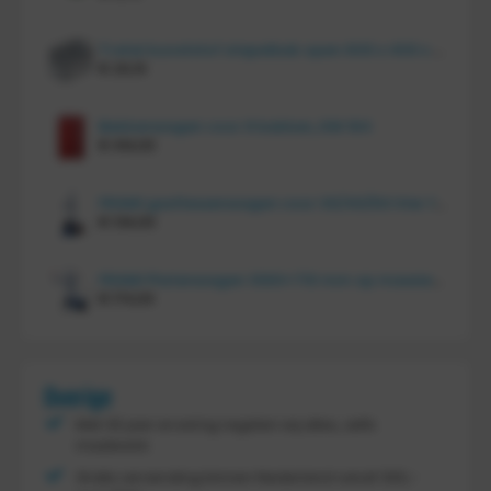
Tretal kunststof stapelbak open 600 x 400 x 220 mm
€
20,10
Bakkenwagen voor 8 bakken, KM 164
€
414,00
FRAMI gasflessenwagen voor 30/40/50 liter fles op PU wielen (anti lek wielen), 210.008-AL
€
134,00
FRAMI Platenwagen 1060×710 mm op massief rubber wielen, 206.007
€
174,00
Overige
Met 30 jaar ervaring regelen wij alles, zelfs
maatwerk
Gratis verzending binnen Nederland vanaf
300,-