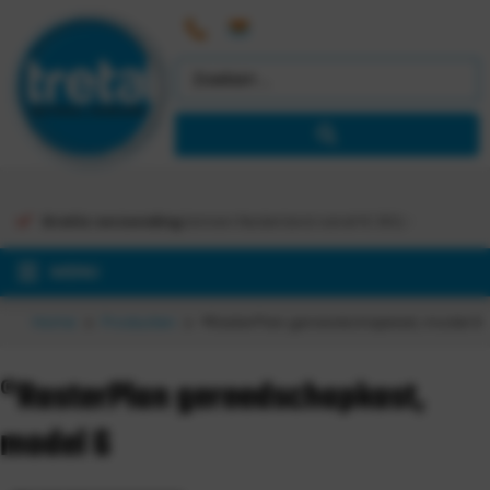
Gratis verzending
binnen Nederland vanaf €
363,-
MENU
Home
Producten
®RasterPlan gereedschapkast, model 6
®RasterPlan gereedschapkast,
model 6