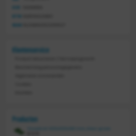
KVK
54068959
BTW
NL851144226B01
IBAN
NL21ABNA0523255527
Klantenservice
Product retourneren / Herroepingsrecht
Bescherming persoonsgegevens
Algemene voorwaarden
Cookies
Klachten
Producten
Vouwkrat 400x300x180 mm, kleur groen
€
11,70