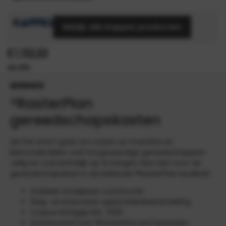
Bekijk alle Kappes producten
€
1.153,63
INFORMATIE
®RasterPlan
gereedschapskasten
Als het erom gaat om naast uw machine en
kleinonderdelen ook hoogwaardige gereedschappen
veilig en overzichtelijk op te bergen, kies dan voor de
gereedschapskast in de bekende ®RasterPlan kwaliteit!
Stabiele staalplaat constructie
Slag- en krasvaste oppervlaktebehandeling
Corpus lichtgrijs RAL 7035
Achterwand met ®RasterPlan perfopanelen