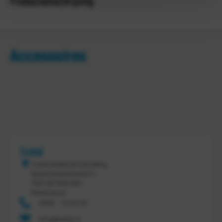
Productomschrijving
Accessoires
Tretal
Tretal Material Handling
Nijverheidsstraat 8 c
7641 AB Wierden
Nederland
0546 - 74 53 20
info@tretal.nl