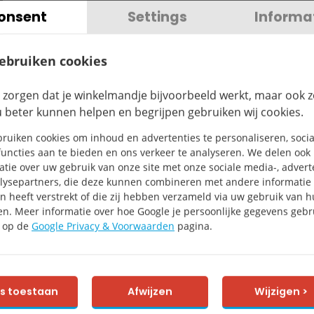
onsent
Settings
Informa
gebruiken cookies
 zorgen dat je winkelmandje bijvoorbeeld werkt, maar ook 
Bekijk alle Kappes producten
u beter kunnen helpen en begrijpen gebruiken wij cookies.
€
1.265,20
ruiken cookies om inhoud en advertenties te personaliseren, socia
uncties aan te bieden en ons verkeer te analyseren. We delen ook
atie over uw gebruik van onze site met onze sociale media-, advert
lysepartners, die deze kunnen combineren met andere informatie 
ctomschrijving
n heeft verstrekt of die zij hebben verzameld via uw gebruik van 
en. Meer informatie over hoe Google je persoonlijke gegevens gebru
e op de
Google Privacy & Voorwaarden
pagina.
es toestaan
Afwijzen
Wijzigen >