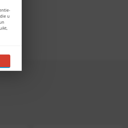
entie-
die u
hun
ikt,