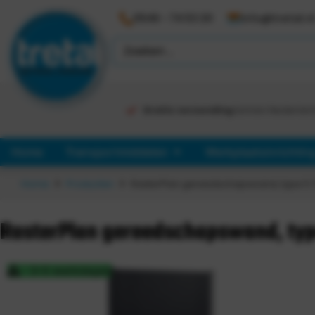
0546 - 74 53 20
info@tretal.n
Gratis verzending
binnen Nederlan
Home
Transportmiddelen
Werkplaatsinrichtin
Home
Producten
RasterPlan gereedschapswand, type 5 7
RasterPlan gereedschapswand, typ
3-5 werkdagen