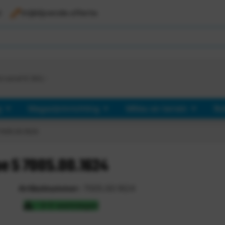
l
Vrijblijvende offerte
d vanaf €
363,-
g
Magazijninrichting
Milieu en terrein
Ro
005.00.1624
e 5 7005.00.1624
Artikelnummer:
7005.00.1624
3-5 werkdagen