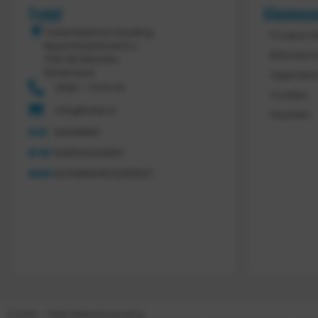
Tretal
Klantens
Tretal Material Handling
Product r
Nijverheidsstraat 8 c
Bescherm
7641 AB Wierden
Nederland
Algemene
0546 - 74 53 20
Cookies
info@tretal.nl
Klachten
KVK
54068959
BTW
NL851144226B01
IBAN
NL21ABNA0523255527
© 2026 – Tretal Material Handling