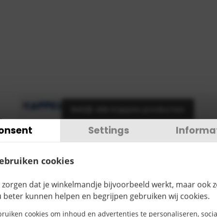
Bekijk alle Kappes producten
onsent
Settings
Informa
€
393,57
TOEVOEGEN
gebruiken cookies
ctomschrijving
 zorgen dat je winkelmandje bijvoorbeeld werkt, maar ook 
u beter kunnen helpen en begrijpen gebruiken wij cookies.
ruiken cookies om inhoud en advertenties te personaliseren, socia