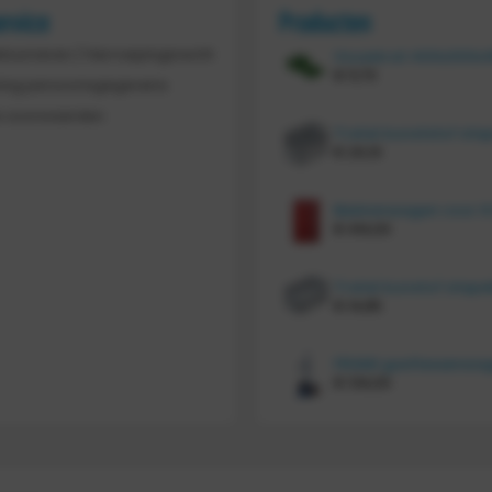
ervice
Producten
etourneren / Herroepingsrecht
€
11,70
ing persoonsgegevens
 voorwaarden
€
20,10
€
414,00
€
14,85
€
134,00