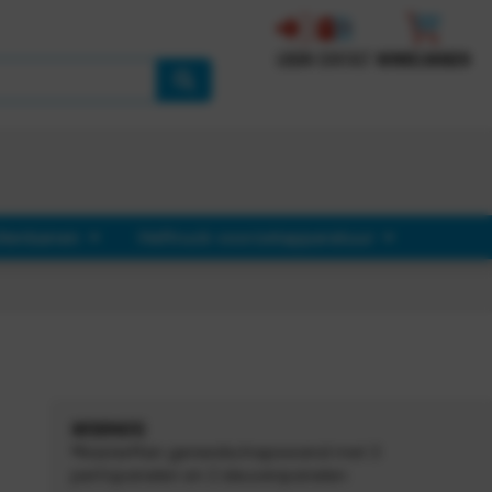
LOGIN
CONTACT
WINKELWAGEN
llenbanen
Heftruck voorzetapparatuur
INFORMATIE
®RasterPlan gereedschapswand met 3
perfopanelen en 2 sleuvenpanelen