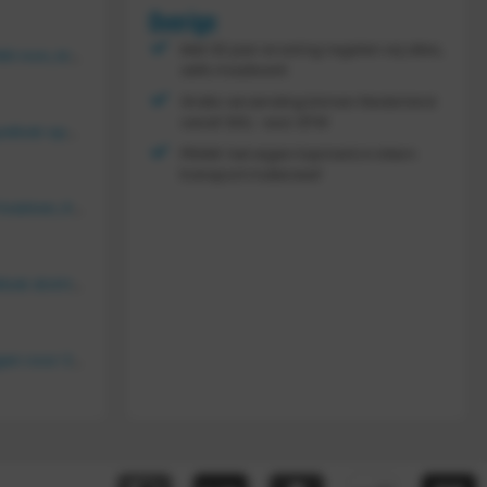
Overige
Met 30 jaar ervaring regelen wij alles,
Vouwkrat 400x300x180 mm, kleur groen
zelfs maatwerk
Gratis verzending binnen Nederland
vanaf
300,- excl. BTW
Tretal kunststof stapelbak open 600 x 400 x 220 mm
FRAMI: het eigen topmerk in intern
transport materieel!
Bakkenwagen voor 8 bakken, KM 164
Tretal kunstof stapelbak dicht 600 x 400 x 120 mm
FRAMI gasflessenwagen voor 30/40/50 liter fles op PU wielen (anti lek wielen), 210.008-AL