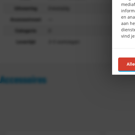
mediaf
Uitvoering
Enkelzijdig
inform
en ana
Accessoireset
—
aan he
dienst
Categorie
D
vind j
Levertijd
3-5 werkdagen
All
Accessoires