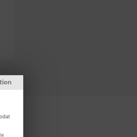
tion
zodat
le