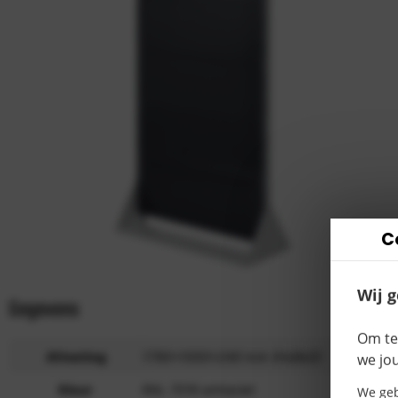
C
Wij 
Gegevens
Produ
Om te
Afmeting
1790x1000x240 mm (HxBxD)
we jo
Kleur
RAL 7016 antraciet
We geb