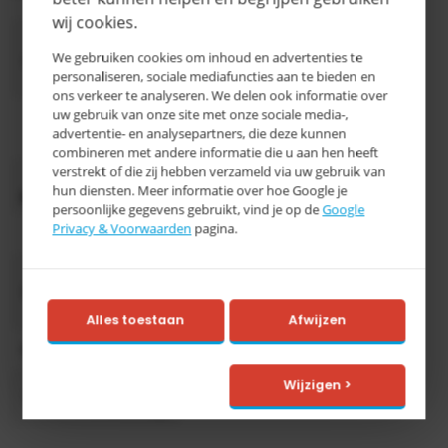
wij cookies.
1950 x
We gebruiken cookies om inhoud en advertenties te
Afmeting
1000 mm
personaliseren, sociale mediafuncties aan te bieden en
(HxB)
ons verkeer te analyseren. We delen ook informatie over
uw gebruik van onze site met onze sociale media-,
RAL 7035
Kleur
advertentie- en analysepartners, die deze kunnen
lichtgrijs
combineren met andere informatie die u aan hen heeft
verstrekt of die zij hebben verzameld via uw gebruik van
Aantal
2
hun diensten. Meer informatie over hoe Google je
legborden
legborden
persoonlijke gegevens gebruikt, vind je op de
Google
Privacy & Voorwaarden
pagina.
Diepte
410 mm
deuren
Deurtype
met
sleuven
Alles toestaan
Afwijzen
Categorie
D
Wijzigen >
10-15
Levertijd
werkdagen