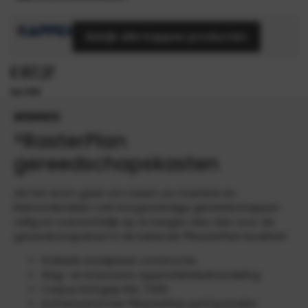
Bekijk alle Kappes producten
€
817,37
INFORMATIE
®RasterPlan
gereedschapskasten
Als het erom gaat om naast uw machine en
kleinonderdelen ook hoogwaardige gereedschappen
veilig en overzichtelijk op te bergen, kies dan voor de
gereedschapskast in de bekende ®RasterPlan kwaliteit!
Stabiele staalplaat constructie
Slag- en krasvaste oppervlaktebehandeling
Corpus lichtgrijs RAL 7035
Achterwand met ®RasterPlan perfopanelen