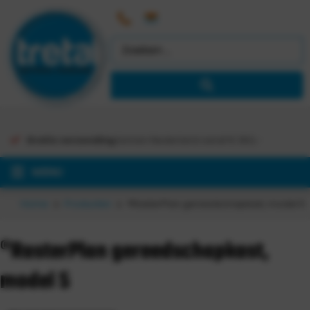
Gratis verzending
binnen Nederland vanaf €
363,-
MENU
Home
Producten
®RasterPlan gereedschapkast, model 5
®RasterPlan gereedschapkast,
model 5