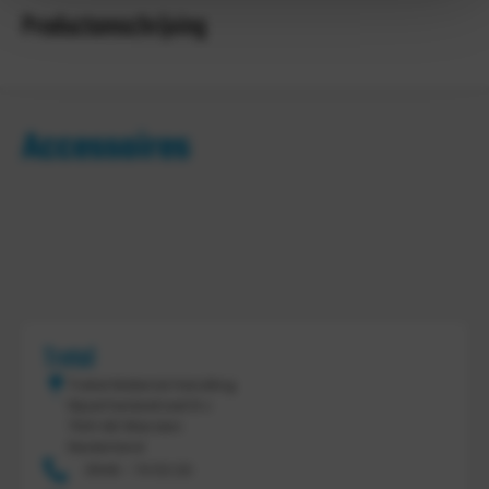
Productomschrijving
Accessoires
Tretal
Tretal Material Handling
Nijverheidsstraat 8 c
7641 AB Wierden
Nederland
0546 - 74 53 20