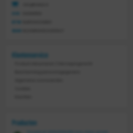
info@tretal.nl
KVK
54068959
BTW
NL851144226B01
IBAN
NL21ABNA0523255527
Klantenservice
Product retourneren / Herroepingsrecht
Bescherming persoonsgegevens
Algemene voorwaarden
Cookies
Klachten
Producten
Vouwkrat 400x300x180 mm, kleur groen