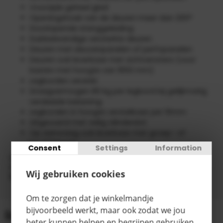
Voorzijde geheel glad
Openingshoek van de deuren meer dan 200°
Doorlopende stanggeleiding
Dubbelwandige versterkte deuren
Deuren met sleuvenpanelen of perfopanelen
Deuren ook leverbaar met zichtvensters (voor
kasten met hoogte van 1950 mm)
Legborden verzinkt
Draagvermogen 80 kg per legbord bij gelijkmatig
verdeelde belasting
Legborden in hoogte verstelbaar per 10mm
Uitgevoerd met veilig cilinderslot
Op aanvraag ook leverbaar met groep- of
hoofdsleutel
Consent
Settings
Information
Let op! Levering exclusief gereedschapshaken en
magazijnbakken, deze dienen apart te worden
Wij gebruiken cookies
bijbesteld
Om te zorgen dat je winkelmandje
bijvoorbeeld werkt, maar ook zodat we jou
Gegevens
beter kunnen helpen en begrijpen gebruiken