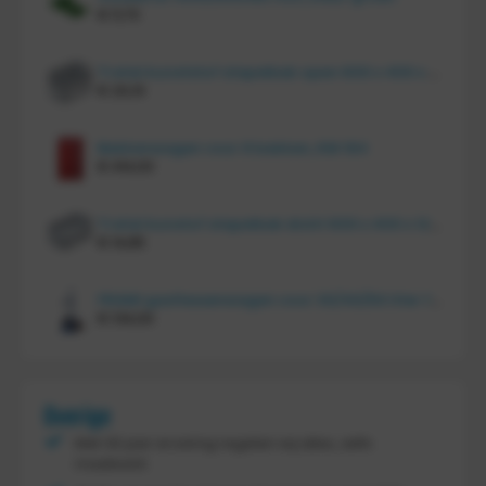
€
11,70
Tretal kunststof stapelbak open 600 x 400 x 220 mm
€
20,10
Bakkenwagen voor 8 bakken, KM 164
€
414,00
Tretal kunstof stapelbak dicht 600 x 400 x 120 mm
€
14,85
FRAMI gasflessenwagen voor 30/40/50 liter fles op PU wielen (anti lek wielen), 210.008-AL
€
134,00
Overige
Met 30 jaar ervaring regelen wij alles, zelfs
maatwerk