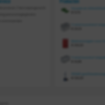
ervice
Producten
etourneren / Herroepingsrecht
€
11,70
ing persoonsgegevens
 voorwaarden
€
20,10
€
414,00
€
14,85
€
134,00
gegeven