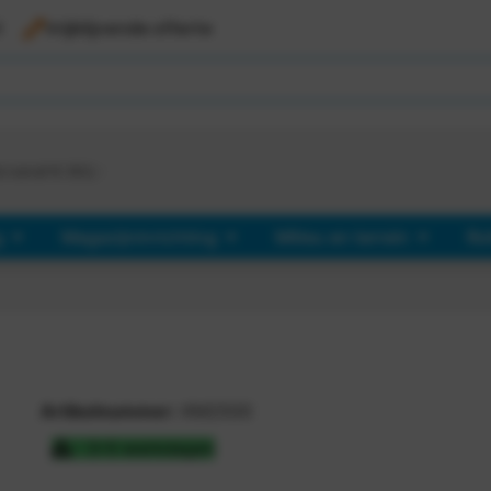
l
Vrijblijvende offerte
d vanaf €
363,-
g
Magazijninrichting
Milieu en terrein
Ro
Artikelnummer:
KM2500
3-5 werkdagen