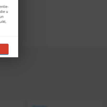
entie-
die u
hun
ikt,