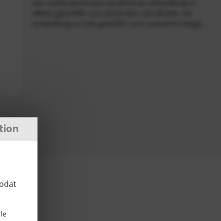
van zware jerrycans. De jerrycan schenkhulp is
alleen geschikt voor jerrycans van 25 liter. De
schenkhulp is ook geschikt voor wandmontage.
tion
zodat
le