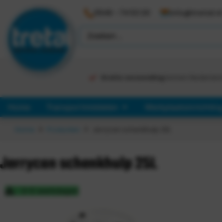
0546 - 74 53 20
info@tretal.n
Gratis verzending
binnen Nederlan
Home
Transportmiddelen
Werkplaatsinrichtin
Home
Producten
Jerrycan schenkhulp 25L
Jerrycan schenkhulp 25L
3-5 werkdagen