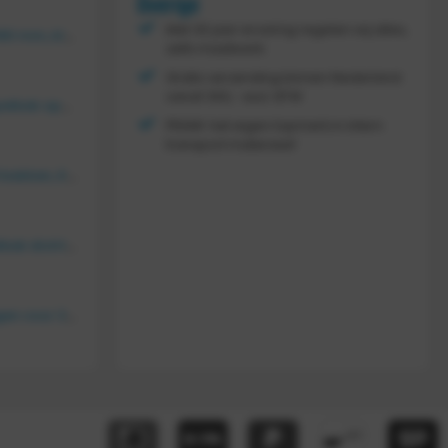
Overige
Met 30 jaar ervaring regelen wij alles,
Vouwkrat 400x300x180 mm, kleur groen
zelfs maatwerk
Gratis verzending binnen Nederland
vanaf
300,- excl. BTW
Tretal kunststof stapelbak open 600 x 400 x 220 mm
FRAMI: het eigen topmerk in intern
transport materieel!
Bakkenwagen voor 8 bakken, KM 164
Tretal kunstof stapelbak dicht 600 x 400 x 120 mm
FRAMI gasflessenwagen voor 30/40/50 liter fles op PU wielen (anti lek wielen), 210.008-AL