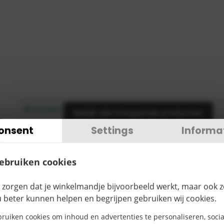
Bekijk alle Kongamek producten
onsent
Settings
Informa
€
134,00
TOEVOEGEN
gebruiken cookies
ctomschrijving
 zorgen dat je winkelmandje bijvoorbeeld werkt, maar ook 
u beter kunnen helpen en begrijpen gebruiken wij cookies.
ruiken cookies om inhoud en advertenties te personaliseren, socia