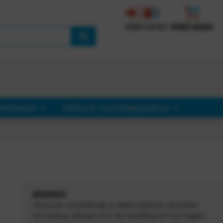
LOGIN
CONTACT
WINKELWAGEN
llenbanen
Heftruck voorzetapparatuur
INFORMATIE
Jerrycan schenkhulp in elektrolytisch verzinkte
uitvoering. Ideaal voor de handling en het legen