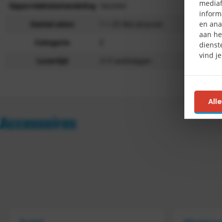
mediaf
Oppervlaktebehandeling
Verzinkt
inform
en ana
Aantal vaten
1 x 25 liter jerrycan
aan he
Categorie
E
dienst
vind j
Levertijd
3-5 werkdagen
All
Accessoires