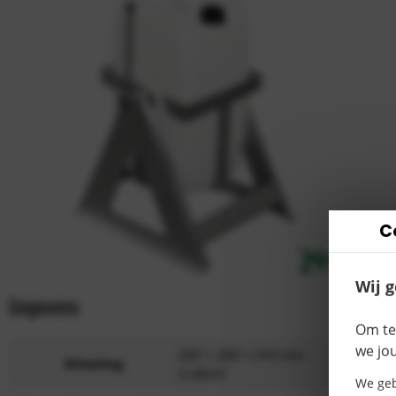
C
Wij 
Gegevens
Produ
Om te
we jo
280 x 260 x 410 mm
Afmeting
(LxBxH)
We geb