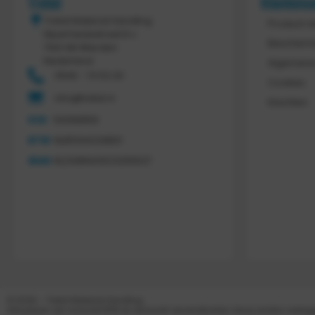
Tretal
Klantens
Tretal Material Handling
Product r
Nijverheidsstraat 8 c
Bescherm
7641 AB Wierden
Nederland
Algemene
0546 - 74 53 20
Cookies
info@tretal.nl
Klachten
KVK
54068959
BTW
NL851144226B01
IBAN
NL21ABNA0523255527
© 2026 – Tretal Material Handling
Alle prijzen zijn inclusief BTW en exclusief verzendkosten, tenzij anders weer